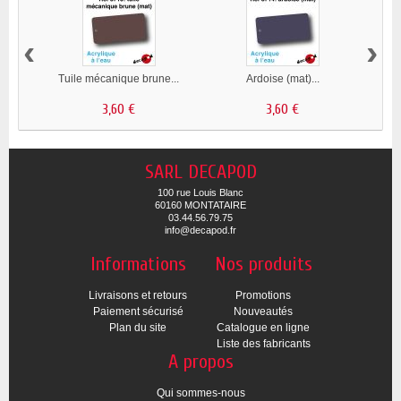
‹
›
Tuile mécanique brune...
Ardoise (mat)...
3,60 €
3,60 €
SARL DECAPOD
100 rue Louis Blanc
60160 MONTATAIRE
03.44.56.79.75
info@decapod.fr
Informations
Nos produits
Livraisons et retours
Promotions
Paiement sécurisé
Nouveautés
Plan du site
Catalogue en ligne
Liste des fabricants
A propos
Qui sommes-nous