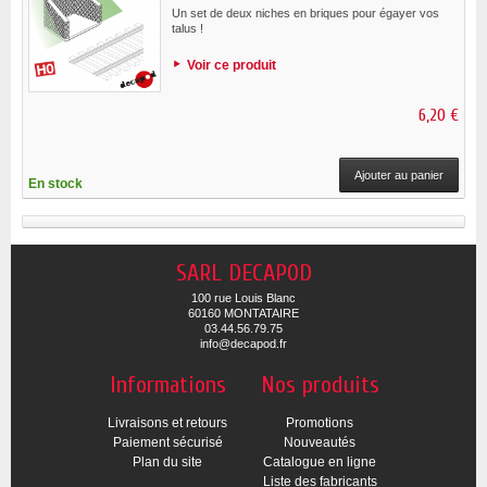
Un set de deux niches en briques pour égayer vos
talus !
Voir ce produit
6,20 €
Ajouter au panier
En stock
SARL DECAPOD
100 rue Louis Blanc
60160 MONTATAIRE
03.44.56.79.75
info@decapod.fr
Informations
Nos produits
Livraisons et retours
Promotions
Paiement sécurisé
Nouveautés
Plan du site
Catalogue en ligne
Liste des fabricants