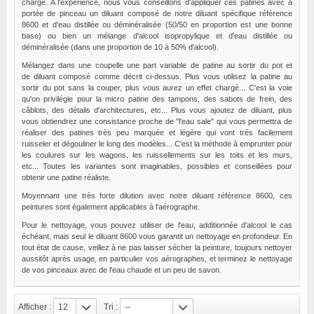
chargé. A l'expérience, nous vous conseillons d'appliquer ces patines avec à
portée de pinceau un diluant composé de notre diluant spécifique référence
8600 et d'eau distillée ou déminéralisée (50/50 en proportion est une bonne
base) ou bien un mélange d'alcool isopropylique et d'eau distillée ou
déminéralisée (dans une proportion de 10 à 50% d'alcool).
Mélangez dans une coupelle une part variable de patine au sortir du pot et
de diluant composé comme décrit ci-dessus. Plus vous utilisez la patine au
sortir du pot sans la couper, plus vous aurez un effet chargé... C'est la voie
qu'on privilégie pour la micro patine des tampons, des sabots de frein, des
câblots, des détails d'architectures, etc... Plus vous ajoutez de diluant, plus
vous obtiendrez une consistance proche de "l'eau sale" qui vous permettra de
réaliser des patines très peu marquée et légère qui vont très facilement
ruisseler et dégouliner le long des modèles... C'est la méthode à emprunter pour
les coulures sur les wagons, les ruissellements sur les toits et les murs,
etc... Toutes les variantes sont imaginables, possibles et conseillées pour
obtenir une patine réaliste.
Moyennant une très forte dilution avec notre diluant référence 8600, ces
peintures sont également applicables à l'aérographe.
Pour le nettoyage, vous pouvez utiliser de l'eau, additionnée d'alcool le cas
échéant, mais seul le diluant 8600 vous garantit un nettoyage en profondeur. En
tout état de cause, veillez à ne pas laisser sécher la peinture, toujours nettoyer
aussitôt après usage, en particulier vos
aérographes
, et terminez le nettoyage
de vos pinceaux avec de l'eau chaude et un peu de savon.
Afficher :
12
Tri :
--