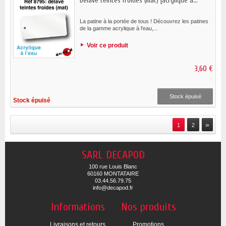
Délavé teintes froides (mat) [acrylique à...
La patine à la portée de tous ! Découvrez les patines
de la gamme acrylique à l'eau,...
Voir ce produit
3,60 €
Stock épuisé
Stock épuisé
»
1
2
SARL DECAPOD
100 rue Louis Blanc
60160 MONTATAIRE
03.44.56.79.75
info@decapod.fr
Informations
Nos produits
Livraisons et retours
Promotions