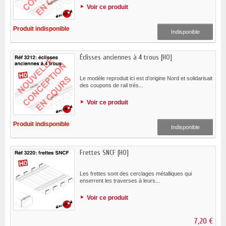
Voir ce produit
Produit indisponible
Indisponible
Éclisses anciennes à 4 trous [HO]
Le modèle reproduit ici est d’origine Nord et solidarisait
des coupons de rail très...
Voir ce produit
Produit indisponible
Indisponible
Frettes SNCF [HO]
Les frettes sont des cerclages métalliques qui
enserrent les traverses à leurs...
Voir ce produit
7,20 €