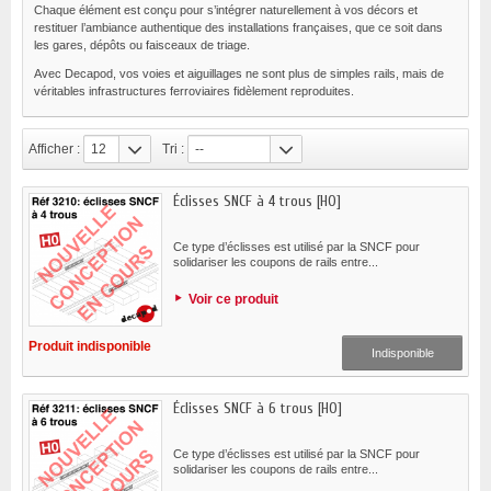
Chaque élément est conçu pour s’intégrer naturellement à vos décors et
restituer l’ambiance authentique des installations françaises, que ce soit dans
les gares, dépôts ou faisceaux de triage.
Avec Decapod, vos voies et aiguillages ne sont plus de simples rails, mais de
véritables infrastructures ferroviaires fidèlement reproduites.
Afficher :
12
Tri :
--
Éclisses SNCF à 4 trous [HO]
Ce type d’éclisses est utilisé par la SNCF pour
solidariser les coupons de rails entre...
Voir ce produit
Produit indisponible
Indisponible
Éclisses SNCF à 6 trous [HO]
Ce type d’éclisses est utilisé par la SNCF pour
solidariser les coupons de rails entre...