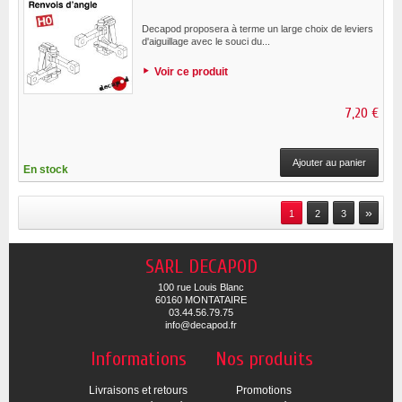
Decapod proposera à terme un large choix de leviers
d'aiguillage avec le souci du...
Voir ce produit
7,20 €
Ajouter au panier
En stock
»
1
2
3
SARL DECAPOD
100 rue Louis Blanc
60160 MONTATAIRE
03.44.56.79.75
info@decapod.fr
Informations
Nos produits
Livraisons et retours
Promotions