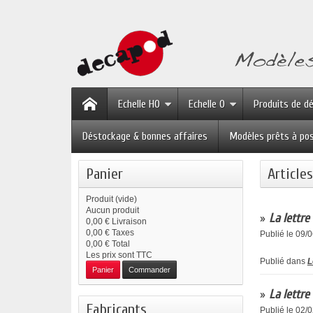
Echelle HO
Echelle O
Produits de d
Déstockage & bonnes affaires
Modèles prêts à po
Panier
Article
Produit
(vide)
Aucun produit
»
La lettre
0,00 €
Livraison
0,00 €
Taxes
Publié le 09/
0,00 €
Total
Les prix sont TTC
Publié dans
L
Panier
Commander
»
La lettre
Fabricants
Publié le 02/