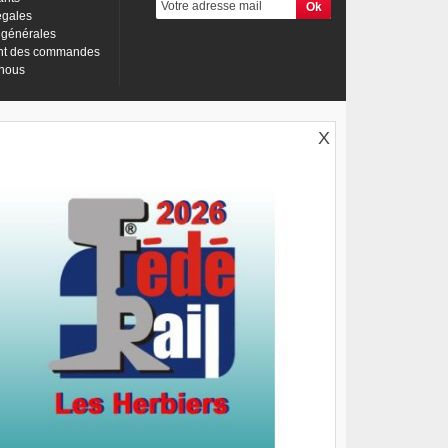
égales
 générales
nt des commandes
-nous
X