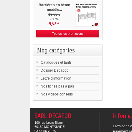
Barrières en béton
modèle...
13,60 €
-30%
9,52 €
Toutes les promotions
Blog catégories
Catalogues et tarifs
Dossier Decapod
Lettre d'information
Nos fiches pas à pas
Nos vidéos conseils
SARL DECAPOD
Informa
100 rue Louis Blanc
Livraisons e
60160 MONTATAIRE
03.44.56.79.75
Paiement s