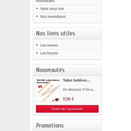
nouveautés
Venir nous voir
Nos revendeurs
Nos liens utiles
Les revues
Les forums
Nouveautés
Tuiles faitières...
On déstocke !!! On a...
11,90 €
Toutes les nouveautés
Promotions