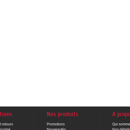
tions
Nos produits
A prop
t retours
Promotions
Qui somme
écurisé
Nouveautés
Nos détaill