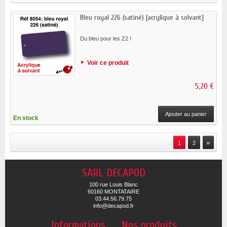
Bleu royal 226 (satiné) [acrylique à solvant]
Du bleu pour les Z2 !
Voir ce produit
5,20 €
Ajouter au panier
En stock
»
1
2
SARL DECAPOD
100 rue Louis Blanc
60160 MONTATAIRE
03.44.56.79.75
info@decapod.fr
Informations
Nos produits