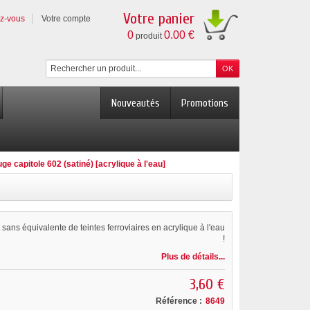
Votre panier
ez-vous
Votre compte
0
0.00 €
produit
Nouveautés
Promotions
ge capitole 602 (satiné) [acrylique à l'eau]
ans équivalente de teintes ferroviaires en acrylique à l'eau
!
Plus de détails...
3,60 €
Référence :
8649