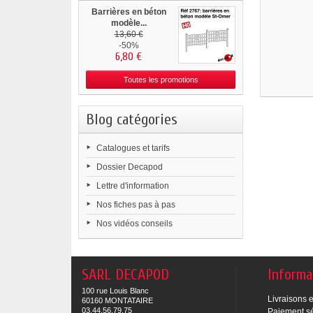
Barrières en béton
modèle...
13,60 €
-50%
6,80 €
Toutes les promotions
Blog catégories
Catalogues et tarifs
Dossier Decapod
Lettre d'information
Nos fiches pas à pas
Nos vidéos conseils
SARL DECAPOD
Informa
100 rue Louis Blanc
Livraisons e
60160 MONTATAIRE
03.44.56.79.75
Paiement s