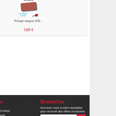
Rouge wagon 606...
3,60 €
os
Newsletter
Inscrivez-vous à notre newsletter
s-nous
pour recevoir des offres exclusives
ants