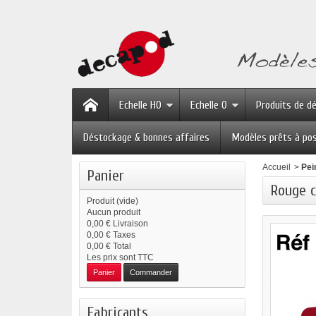
Echelle HO
Echelle O
Produits de d
Déstockage & bonnes affaires
Modèles prêts à po
Accueil
>
Pei
Panier
Rouge c
Produit
(vide)
Aucun produit
0,00 €
Livraison
0,00 €
Taxes
0,00 €
Total
Les prix sont TTC
Panier
Commander
Fabricants