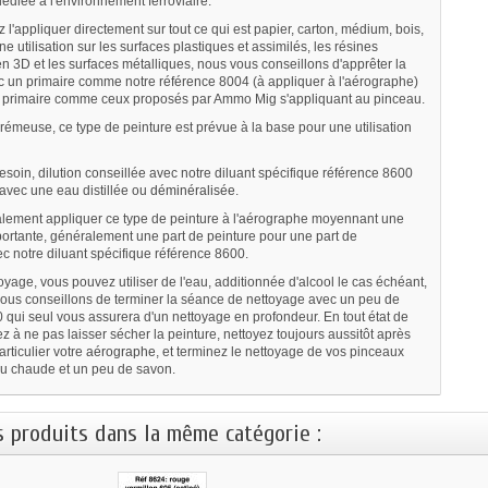
édiée à l'environnement ferroviaire.
l'appliquer directement sur tout ce qui est papier, carton, médium, bois,
une utilisation sur les surfaces plastiques et assimilés, les résines
n 3D et les surfaces métalliques, nous vous conseillons d'apprêter la
c un primaire comme notre référence 8004 (à appliquer à l'aérographe)
 primaire comme ceux proposés par Ammo Mig s'appliquant au pinceau.
rémeuse, ce type de peinture est prévue à la base pour une utilisation
esoin, d
ilution conseillée avec notre diluant spécifique référence 8600
 avec une eau distillée ou
déminéralisée
.
lement appliquer ce type de peinture à l'aérographe moyennant une
mportante, généralement une part de peinture pour une part de
ec notre diluant spécifique référence 8600.
oyage, vous pouvez utiliser de l'eau, additionnée d'alcool le cas échéant,
ous conseillons de terminer la séance de nettoyage avec un peu de
0 qui seul vous assurera d'un nettoyage en profondeur. En tout état de
ez à ne pas laisser sécher la peinture, nettoyez toujours aussitôt après
rticulier votre
aérographe
, et terminez le nettoyage de vos pinceaux
au chaude et un peu de savon.
s produits dans la même catégorie :