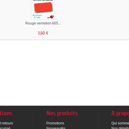
Rouge vermillon 605...
3,60 €
tions
Nos produits
A prop
t retours
Promotions
Qui somme
écurisé
Nouveautés
Nos détaill