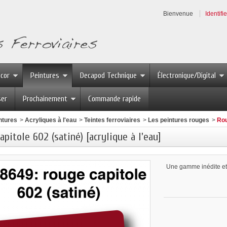
Bienvenue
Identifi
écor
Peintures
Decapod Technique
Électronique/Digital
ser
Prochainement
Commande rapide
ntures
>
Acryliques à l'eau
>
Teintes ferroviaires
>
Les peintures rouges
>
Rou
apitole 602 (satiné) [acrylique à l'eau]
Une gamme inédite et s