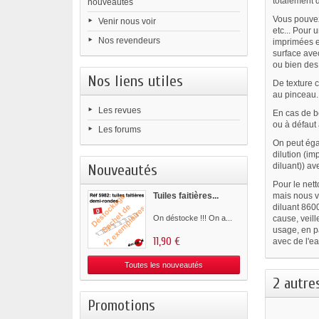
totalement d
nouveautés
Vous pouvez 
Venir nous voir
etc... Pour 
Nos revendeurs
imprimées e
surface ave
ou bien des
Nos liens utiles
De texture c
au pinceau.
Les revues
En cas de b
ou à défaut
Les forums
On peut éga
dilution (i
Nouveautés
diluant)) av
Pour le nett
Tuiles faitières...
mais nous v
diluant 860
On déstocke !!! On a...
cause, veill
usage, en pa
11,90 €
avec de l'e
Toutes les nouveautés
2 autre
Promotions