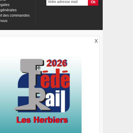
égales
 générales
nt des commandes
-nous
X