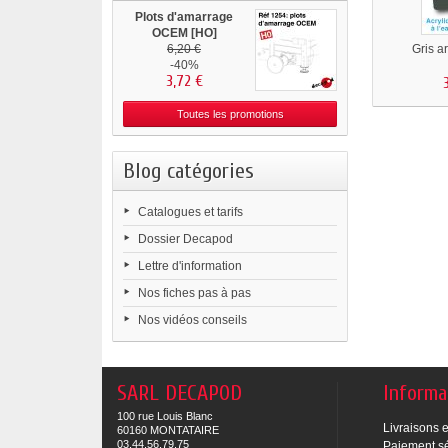
Plots d'amarrage
OCEM [HO]
6,20 €
Gris a
-40%
3,72 €
Toutes les promotions
Blog catégories
Catalogues et tarifs
Dossier Decapod
Lettre d'information
Nos fiches pas à pas
Nos vidéos conseils
SARL DECAPOD
Informa
100 rue Louis Blanc
Livraisons e
60160 MONTATAIRE
03.44.56.79.75
Paiement s