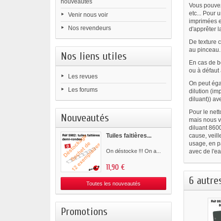
nouveautés
Vous pouvez 
etc... Pour 
Venir nous voir
imprimées e
Nos revendeurs
d'apprêter l
De texture c
au pinceau.
Nos liens utiles
En cas de b
ou à défaut
Les revues
On peut éga
Les forums
dilution (i
diluant)) av
Pour le nett
Nouveautés
mais nous v
diluant 860
Tuiles faitières...
cause, veill
usage, en pa
On déstocke !!! On a...
avec de l'e
11,90 €
6 autre
Toutes les nouveautés
Promotions