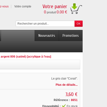
Votre panier
ez-vous
Votre compte
0
0.00 €
produit
Nouveautés
Promotions
 argent 806 (satiné) [acrylique à l'eau]
Le gris clair "Corail".
Plus de détails...
3,60 €
Référence :
8651
Disponibilité :
En stock