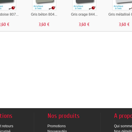
rdoise 807...
Gris béton 804...
Gris orage 844...
Gris métallisé 
3,60 €
3,60 €
3,60 €
3,60 €
tions
Nos produits
A prop
t retours
Promotions
Qui somme
écurisé
Nouveautés
Nos détaill