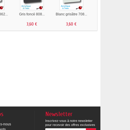
862...
Gris foncé 808...
Blanc grisâtre 708...
3,60 €
3,60 €
os
Newsletter
Inscrivez-vous à notre newsletter
s-nous
pour recevoir des offres exclusives
ants