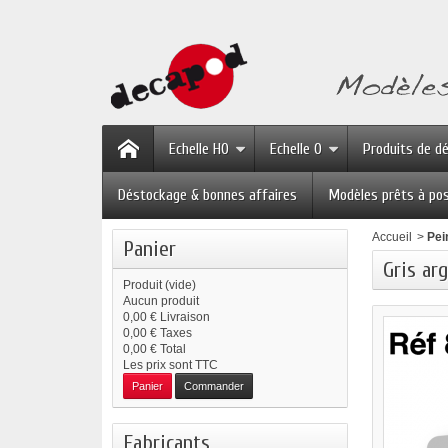
Echelle HO
Echelle O
Produits de d
Déstockage & bonnes affaires
Modèles prêts à po
Accueil
>
Pei
Panier
Gris arg
Produit
(vide)
Aucun produit
0,00 €
Livraison
0,00 €
Taxes
0,00 €
Total
Les prix sont TTC
Panier
Commander
Fabricants