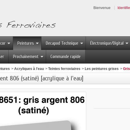
Bienvenue
Identifi
écor
Peintures
Decapod Technique
Électronique/Digital
ser
Prochainement
Commande rapide
ntures
>
Acryliques à l'eau
>
Teintes ferroviaires
>
Les peintures grises
>
Gris
ent 806 (satiné) [acrylique à l'eau]