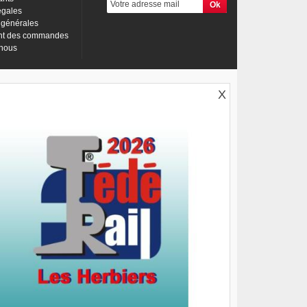
égales
 générales
nt des commandes
-nous
X