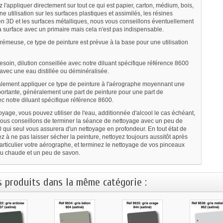
l'appliquer directement sur tout ce qui est papier, carton, médium, bois,
une utilisation sur les surfaces plastiques et assimilés, les résines
n 3D et les surfaces métalliques, nous vous conseillons éventuellement
a surface avec un primaire mais cela n'est pas indispensable.
rémeuse, ce type de peinture est prévue à la base pour une utilisation
esoin, d
ilution conseillée avec notre diluant spécifique référence 8600
 avec une eau distillée ou
déminéralisée
.
lement appliquer ce type de peinture à l'aérographe moyennant une
mportante, généralement une part de peinture pour une part de
ec notre diluant spécifique référence 8600.
oyage, vous pouvez utiliser de l'eau, additionnée d'alcool le cas échéant,
ous conseillons de terminer la séance de nettoyage avec un peu de
0 qui seul vous assurera d'un nettoyage en profondeur. En tout état de
ez à ne pas laisser sécher la peinture, nettoyez toujours aussitôt après
rticulier votre
aérographe
, et terminez le nettoyage de vos pinceaux
au chaude et un peu de savon.
s produits dans la même catégorie :