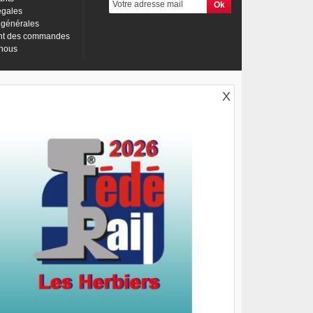
égales
 générales
nt des commandes
-nous
X