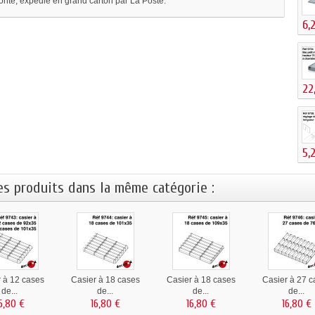
monté, expédié en grand carton par La Poste.
6,
22
5,
es produits dans la même catégorie :
 à 12 cases
Casier à 18 cases
Casier à 18 cases
Casier à 27 c
de...
de...
de...
de...
6,80 €
16,80 €
16,80 €
16,80 €