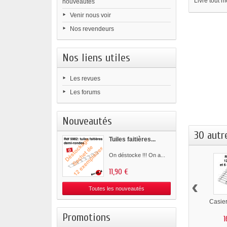
Livré tout 
nouveautés
Venir nous voir
Nos revendeurs
Nos liens utiles
Les revues
Les forums
Nouveautés
30 autr
Tuiles faitières...
On déstocke !!! On a...
11,90 €
‹
Toutes les nouveautés
Casier
Promotions
1