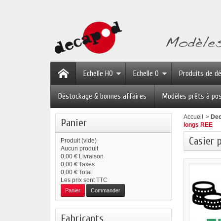
Echelle HO
Echelle O
Produits de d
Déstockage & bonnes affaires
Modèles prêts à po
Accueil
>
Dec
Panier
longs REE
Casier 
Produit
(vide)
Aucun produit
0,00 €
Livraison
0,00 €
Taxes
0,00 €
Total
Les prix sont TTC
Panier
Commander
Fabricants