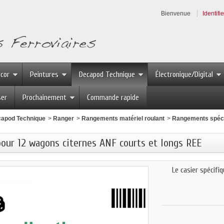
Bienvenue
Identifi
écor
Peintures
Decapod Technique
Électronique/Digital
ser
Prochainement
Commande rapide
apod Technique
>
Ranger
>
Rangements matériel roulant
>
Rangements spéci
pour 12 wagons citernes ANF courts et longs REE
Le casier spécifi