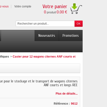
Votre panier
ez-vous
Votre compte
0
0.00 €
produit
Nouveautés
Promotions
fiques
>
Casier pour 12 wagons citernes ANF courts et
que pour le stockage et le transport de wagons citernes
ANF courts et longs REE
Plus de détails...
Référence :
9612