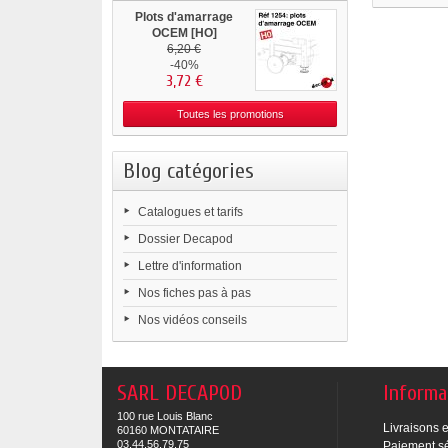
Plots d'amarrage
OCEM [HO]
6,20 €
-40%
3,72 €
Toutes les promotions
Blog catégories
Catalogues et tarifs
Dossier Decapod
Lettre d'information
Nos fiches pas à pas
Nos vidéos conseils
SARL DECAPOD
Informa
100 rue Louis Blanc
Livraisons e
60160 MONTATAIRE
03.44.56.79.75
Paiement s