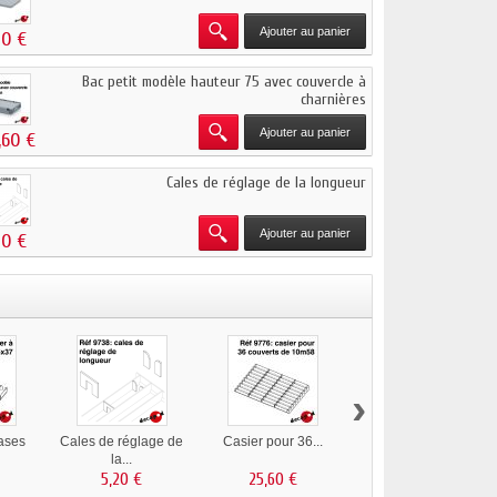
Ajouter au panier
20 €
Bac petit modèle hauteur 75 avec couvercle à
charnières
Ajouter au panier
,60 €
Cales de réglage de la longueur
Ajouter au panier
20 €
›
ases
Cales de réglage de
Casier pour 36...
Casier pour 9
la...
wagons...
5,20 €
25,60 €