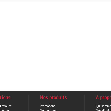
tions
Nos produits
A prop
t retours
Promotions
Qui somme
écurisé
Nouveautés
Nos détaill