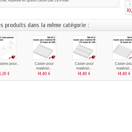
monté, expédié en grand carton par La Poste.
10
es produits dans la même catégorie :
laires pour...
Casier pour
Casier pour
Casier po
matériel...
matériel...
matériel..
4,20 €
14,40 €
14,40 €
14,40 €