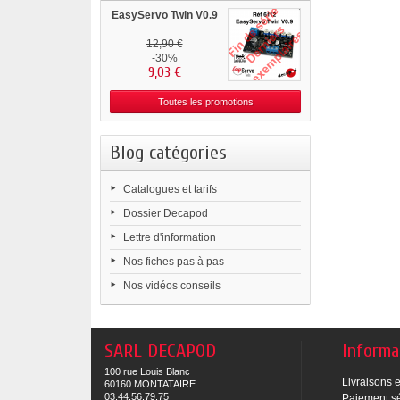
EasyServo Twin V0.9
12,90 €
-30%
9,03 €
Toutes les promotions
Blog catégories
Catalogues et tarifs
Dossier Decapod
Lettre d'information
Nos fiches pas à pas
Nos vidéos conseils
SARL DECAPOD
Informa
100 rue Louis Blanc
Livraisons e
60160 MONTATAIRE
03.44.56.79.75
Paiement s