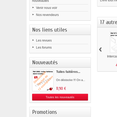
Livré tout 
nouveautés
Venir nous voir
Nos revendeurs
17 autr
Nos liens utiles
Les revues
‹
Les forums
Interca
Nouveautés
Tuiles faitières...
On déstocke !!! On a...
11,90 €
Toutes les nouveautés
Promotions