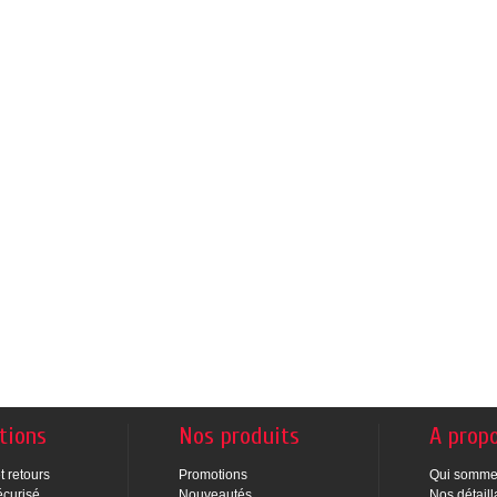
tions
Nos produits
A prop
t retours
Promotions
Qui somme
écurisé
Nouveautés
Nos détaill