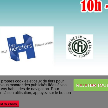
s propres cookies et ceux de tiers pour
REJETER TOU
 vous montrer des publicités liées à vos
 vos habitudes de navigation. Pour
Accueil
Conditions Générales de Vente
Acheter nos produits
Livraison
 à son utilisation, appuyez sur le bouton
©
Decapod
ser les cookies