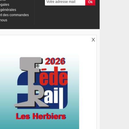
égales
 générales
nt des commandes
-nous
X