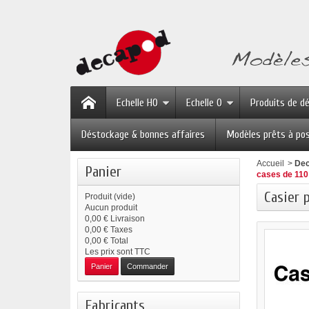
Echelle HO
Echelle O
Produits de d
Déstockage & bonnes affaires
Modèles prêts à po
Accueil
>
Dec
Panier
cases de 11
Casier 
Produit
(vide)
Aucun produit
0,00 €
Livraison
0,00 €
Taxes
0,00 €
Total
Les prix sont TTC
Panier
Commander
Fabricants