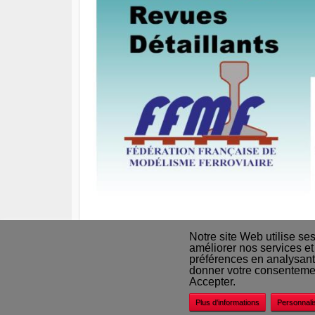
Notre site Web utilise se
améliorer nos services et
préférences en analysant
Nos revendeurs
donner votre consentement
Accepter.
Plus d'informations
Personnali