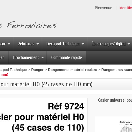
Bienvenue
Identifi
écor
Peintures
Decapod Technique
Électronique/Digital
ser
Prochainement
Commande rapide
apod Technique
>
Ranger
>
Rangements matériel roulant
>
Rangements stan
0 mm)
pour matériel H0 (45 cases de 110 mm)
Casier universel po