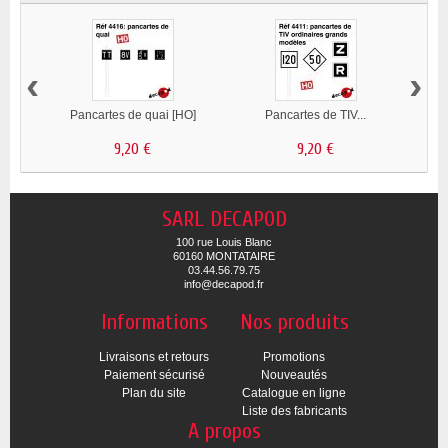
‹
›
Pancartes de quai [HO]
Pancartes de TIV...
Pa
9,20 €
9,20 €
SARL DECAPOD
100 rue Louis Blanc
60160 MONTATAIRE
03.44.56.79.75
info@decapod.fr
Informations
Nos produits
Livraisons et retours
Promotions
Paiement sécurisé
Nouveautés
Plan du site
Catalogue en ligne
Liste des fabricants
A propos