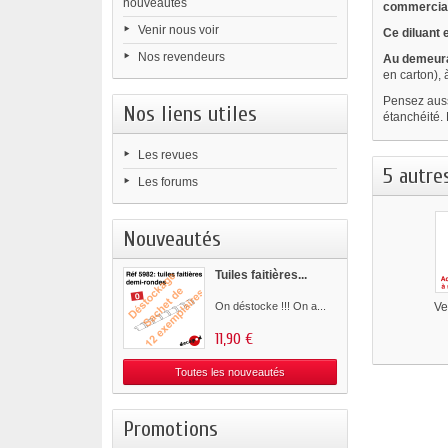
nouveautés
commercial
Venir nous voir
Ce diluant 
Nos revendeurs
Au demeura
en carton), 
Pensez auss
Nos liens utiles
étanchéité. 
Les revues
5 autre
Les forums
Nouveautés
Tuiles faitières...
On déstocke !!! On a...
Ve
11,90 €
Toutes les nouveautés
Promotions