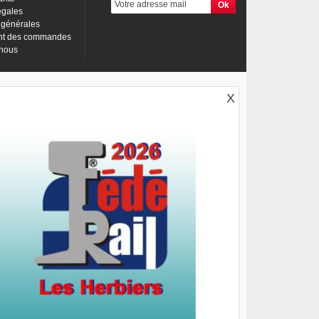
égales
 générales
nt des commandes
-nous
X