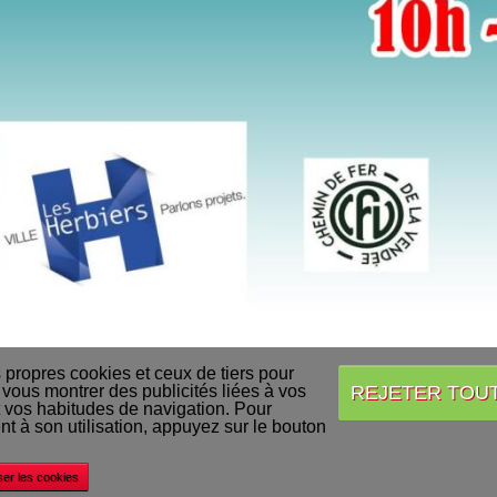
s propres cookies et ceux de tiers pour
REJETER TOU
 vous montrer des publicités liées à vos
 vos habitudes de navigation. Pour
Accueil
Conditions Générales de Vente
Acheter nos produits
Livraison
 à son utilisation, appuyez sur le bouton
©
Decapod
ser les cookies