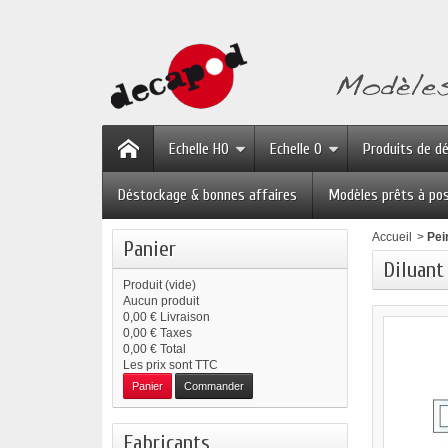
Echelle HO
Echelle O
Produits de d
Déstockage & bonnes affaires
Modèles prêts à po
Accueil
>
Pei
Panier
Diluant
Produit
(vide)
Aucun produit
0,00 €
Livraison
0,00 €
Taxes
0,00 €
Total
Les prix sont TTC
Panier
Commander
Fabricants