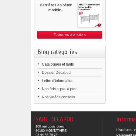
Barrières en béton
modèle...
Toutes les promotions
Blog catégories
Catalogues et tarifs
Dossier Decapod
Lettre d'information
Nos fiches pas à pas
Nos vidéos conseils
SARL DECAPOD
Informa
100 rue Louis Blanc
Livraisons e
60160 MONTATAIRE
03.44.56.79.75
Paiement s