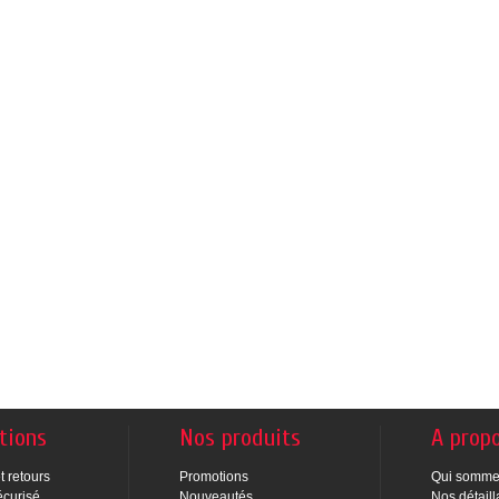
tions
Nos produits
A prop
t retours
Promotions
Qui somme
écurisé
Nouveautés
Nos détaill