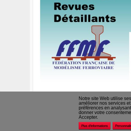
Notre site Web utilise se
améliorer nos services et
préférences en analysant
Nos revendeurs
donner votre consentement
Accepter.
Plus d'informations
Personnali