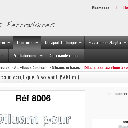
Bienvenue
Identifi
écor
Peintures
Decapod Technique
Électronique/Digital
ser
Prochainement
Commande rapide
ntures
>
Acryliques à solvant
>
Diluants et bases
>
Diluant pour acrylique à so
 pour acrylique à solvant (500 ml)
Le diluant i