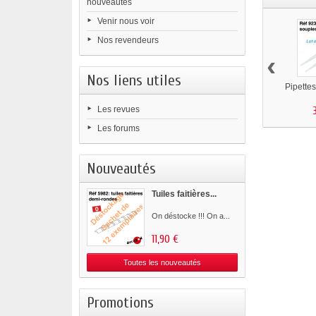
nouveautés
Venir nous voir
Nos revendeurs
‹
Nos liens utiles
Pipette
Les revues
Les forums
Nouveautés
Tuiles faitières...
On déstocke !!! On a...
11,90 €
Toutes les nouveautés
Promotions