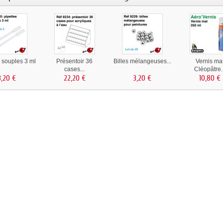
s souples 3 ml
Présentoir 36
Billes mélangeuses...
Vernis ma
cases...
Cléopâtre.
3,20 €
22,20 €
3,20 €
10,80 €