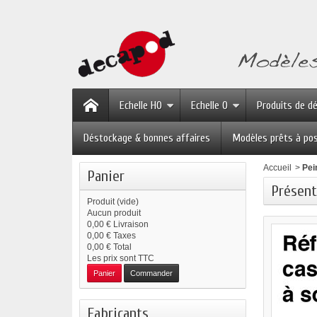
Echelle HO
Echelle O
Produits de d
Déstockage & bonnes affaires
Modèles prêts à po
Accueil
>
Pei
Panier
Présent
Produit
(vide)
Aucun produit
0,00 €
Livraison
0,00 €
Taxes
0,00 €
Total
Les prix sont TTC
Panier
Commander
Fabricants