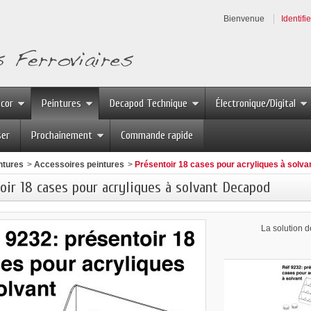
Bienvenue
Identifi
écor
Peintures
Decapod Technique
Électronique/Digital
ser
Prochainement
Commande rapide
ntures
>
Accessoires peintures
>
Présentoir 18 cases pour acryliques à solv
oir 18 cases pour acryliques à solvant Decapod
La solution 