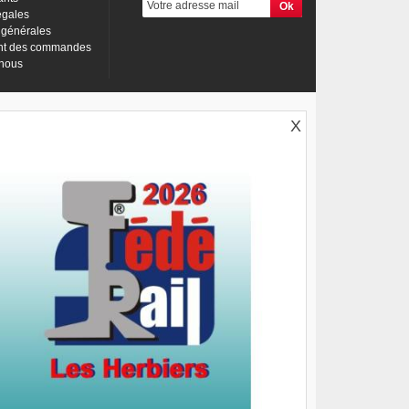
égales
 générales
nt des commandes
-nous
X