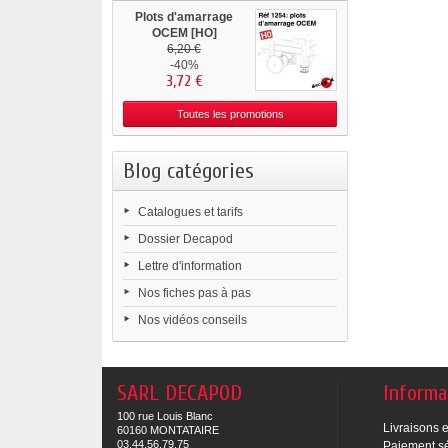
Plots d'amarrage
OCEM [HO]
6,20 €
-40%
3,72 €
Toutes les promotions
Blog catégories
Catalogues et tarifs
Dossier Decapod
Lettre d'information
Nos fiches pas à pas
Nos vidéos conseils
SARL DECAPOD
Informa
100 rue Louis Blanc
Livraisons e
60160 MONTATAIRE
03.44.56.79.75
Paiement s