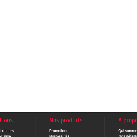
tions
Nos produits
A prop
t retours
Promotions
Qui somme
écurisé
Nouveautés
Nos détaill