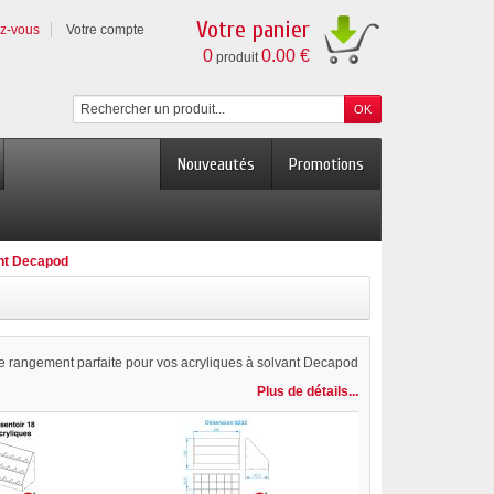
Votre panier
ez-vous
Votre compte
0
0.00 €
produit
Nouveautés
Promotions
ant Decapod
de rangement parfaite pour vos acryliques à solvant Decapod
Plus de détails...