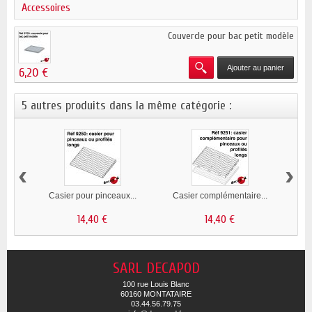
Accessoires
Couvercle pour bac petit modèle
Ajouter au panier
6,20 €
5 autres produits dans la même catégorie :
‹
›
Casier pour pinceaux...
Casier complémentaire...
Cas
14,40 €
14,40 €
SARL DECAPOD
100 rue Louis Blanc
60160 MONTATAIRE
03.44.56.79.75