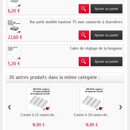
Ajouter au panier
6,20 €
Bac petit modèle hauteur 75 avec couvercle à charnières
Ajouter au panier
22,60 €
Cales de réglage de la longueur
Ajouter au panier
5,20 €
30 autres produits dans la même catégorie :
‹
›
Casier à 12 cases de...
Casier à 18 cases de...
Ca
16,80 €
16,80 €