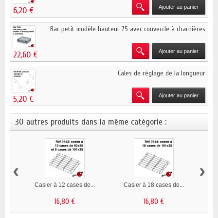
Ajouter au panier
6,20 €
Bac petit modèle hauteur 75 avec couvercle à charnières
Ajouter au panier
22,60 €
Cales de réglage de la longueur
Ajouter au panier
5,20 €
30 autres produits dans la même catégorie :
‹
›
Casier à 12 cases de...
Casier à 18 cases de...
Ca
16,80 €
16,80 €