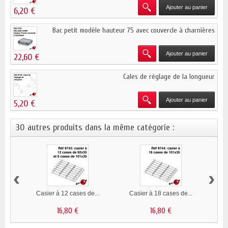
Ajouter au panier
6,20 €
Bac petit modèle hauteur 75 avec couvercle à charnières
Ajouter au panier
22,60 €
Cales de réglage de la longueur
Ajouter au panier
5,20 €
30 autres produits dans la même catégorie :
‹
›
Casier à 12 cases de...
Casier à 18 cases de...
Ca
16,80 €
16,80 €