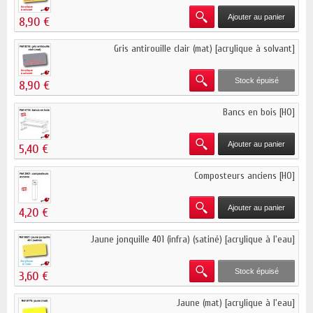
Ajouter au panier
8,90 €
Gris antirouille clair (mat) [acrylique à solvant]
Stock épuisé
8,90 €
Bancs en bois [HO]
Ajouter au panier
5,40 €
Composteurs anciens [HO]
Ajouter au panier
4,20 €
Jaune jonquille 401 (infra) (satiné) [acrylique à l'eau]
Stock épuisé
3,60 €
Jaune (mat) [acrylique à l'eau]