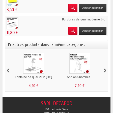
Ajouter au panier
3,60 €
Bordures de quai moderne [HO]
Ajouter au panier
11,80 €
15 autres produits dans la même catégorie :
‹
›
Fontaine de quai PLM [HO]
Abri anti-bombes...
Cit
4,20 €
7,40 €
SARL DECAPOD
100 rue Louis Blanc
60160 MONTATAIRE