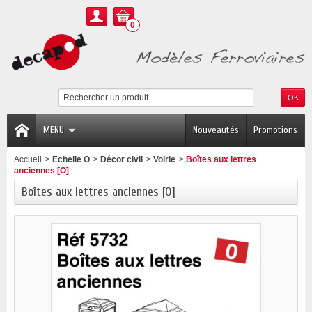
0
MENU
Nouveautés
Promotions
Accueil
>
Echelle O
>
Décor civil
>
Voirie
>
Boîtes aux lettres
anciennes [O]
Boîtes aux lettres anciennes [O]