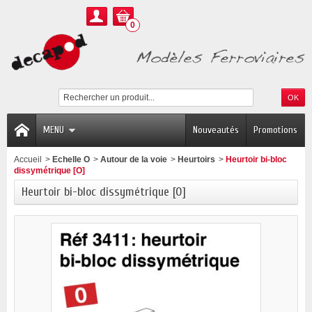
0
MENU
Nouveautés
Promotions
Accueil
>
Echelle O
>
Autour de la voie
>
Heurtoirs
>
Heurtoir bi-bloc
dissymétrique [O]
Heurtoir bi-bloc dissymétrique [O]