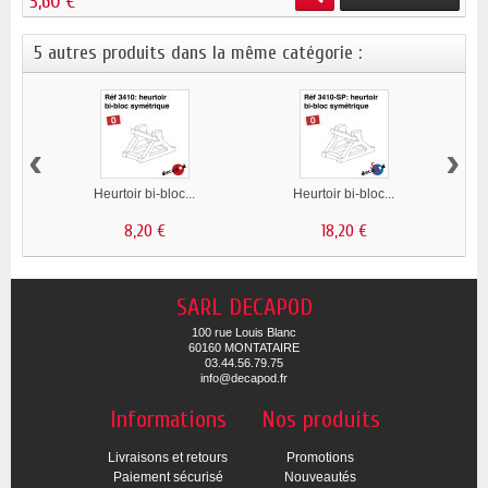
3,60 €
5 autres produits dans la même catégorie :
‹
›
Heurtoir bi-bloc...
Heurtoir bi-bloc...
8,20 €
18,20 €
SARL DECAPOD
100 rue Louis Blanc
60160 MONTATAIRE
03.44.56.79.75
info@decapod.fr
Informations
Nos produits
Livraisons et retours
Promotions
Paiement sécurisé
Nouveautés