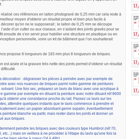
f.
17
réalisé ces références en laiton photogravé de 0,25 mm car cela reste à
meilleur moyen d'obtenir un résultat propre et bien plus facile à
 décorer qu'on ne le supposerait ; le laiton de 0,25 mm se découpe
 l’aide d’un cutter ou aux ciseaux, en s’aidant des joints gravés pour se
17
uffit ensuite de s’en servir pour habiller une structure en plastique ou en
nception personnelle, voire un kit de bâtiment que l’on souhaiterait
ence propose 8 longueurs de 183 mm plus 8 longueurs de briques.
17
n est aisée et la gravure très nette des joints permet d’obtenir un résultat
difficulté.
s décoration : dégraisser les pièces à peindre avec par exemple de
eindre avec nos nuances de briques parmi notre gamme de peintures
 solvant. Une fois sec, préparez un lavis de blanc avec une acrylique à
17
tre gamme par exemple en diluant la peinture avec notre diluant réf 8600
qu'à obtenir une consistance proche du lait. Passez ce lavis sur les
ntes, attendre quelques instants que le lavis commence à prendre et
icatement avec un papier absorbant genre sopalin, éventuellement
a peinture blanche va partir, mais rester dans les joints et donner un
vé aux briques.
demment peindre les briques avec des couleurs type Humbrol (réf 70,
, etc...) mais on veillera à ne procéder à l'étape du lavis qu'une fois la
uche bien sèche à coeur (24 à 48h).