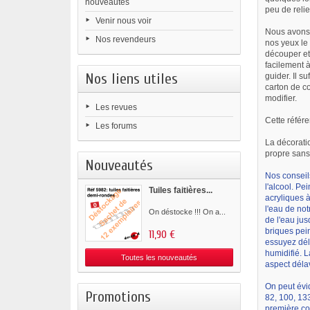
nouveautés
peu de relie
Venir nous voir
Nous avons 
Nos revendeurs
nos yeux le 
découper et
facilement à
Nos liens utiles
guider. Il s
carton de co
modifier.
Les revues
Cette référ
Les forums
La décoratio
propre sans 
Nouveautés
Nos conseil
l'alcool. P
Tuiles faitières...
acryliques à
l'eau de no
On déstocke !!! On a...
de l'eau jus
briques pei
11,90 €
essuyez dél
humidifié. L
Toutes les nouveautés
aspect déla
On peut évi
Promotions
82, 100, 133
première co