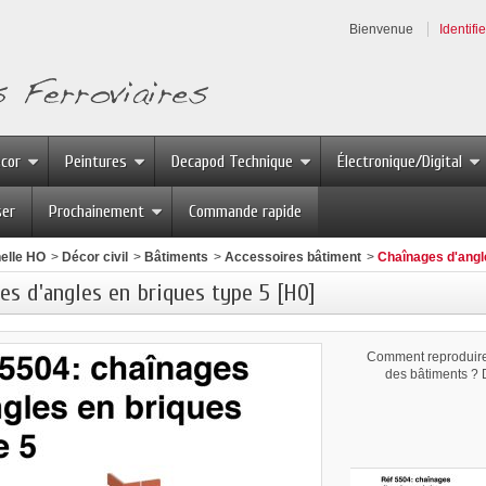
Bienvenue
Identifi
écor
Peintures
Decapod Technique
Électronique/Digital
ser
Prochainement
Commande rapide
elle HO
>
Décor civil
>
Bâtiments
>
Accessoires bâtiment
>
Chaînages d'angl
es d'angles en briques type 5 [HO]
Comment reproduire 
des bâtiments ?