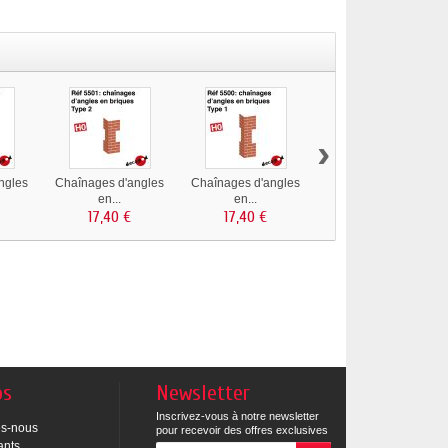
›
ngles
Chaînages d'angles
Chaînages d'angles
Colliers pour
en...
en...
descente...
17,40 €
17,40 €
os
Newsletter
Inscrivez-vous à notre newsletter
s-nous
pour recevoir des offres exclusives
ants