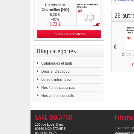
Distributeur
Charmilles [HO]
26 autr
6,20 €
-40%
3,72 €
Toutes les promotions
‹
Blog catégories
Chaîna
Catalogues et tarifs
1
Dossier Decapod
Lettre d'information
Nos fiches pas à pas
Nos vidéos conseils
SARL DECAPOD
Informa
100 rue Louis Blanc
Livraisons e
60160 MONTATAIRE
03.44.56.79.75
Paiement s