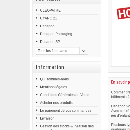
CLEOPATRE
CYANO 21
Decapod
Decapod Packaging
Decapod SP
Tous les fabricants
Information
Qui sommes-nous
En savoir p
Mentions légales
Comment rep
Conditions Générales de Vente
bâtiments ?
Acheter nos produits
Decapod vou
Le paiement de vos commandes
Avec ces ré
jeu d’enfant 
Livraison
Plusieurs t
Gestion des stocks & livraison des
quelques lo