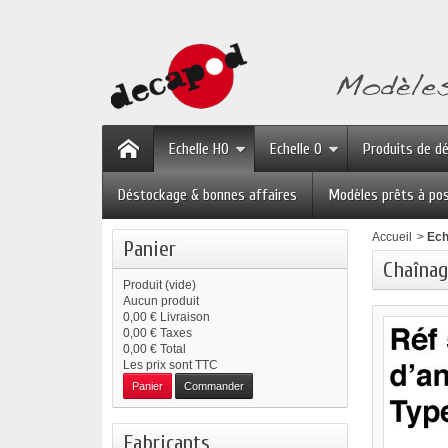
Echelle HO
Echelle O
Produits de d
Déstockage & bonnes affaires
Modèles prêts à po
Accueil
>
Ech
Panier
Chaînag
Produit
(vide)
Aucun produit
0,00 €
Livraison
0,00 €
Taxes
0,00 €
Total
Les prix sont TTC
Panier
Commander
Fabricants