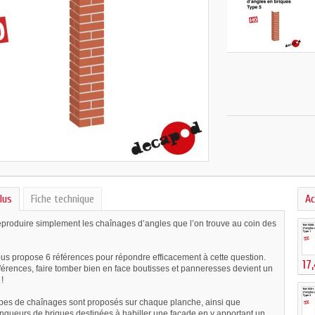
lus
Fiche technique
Ac
roduire simplement les chaînages d’angles que l’on trouve au coin des
s propose 6 références pour répondre efficacement à cette question.
17
férences, faire tomber bien en face boutisses et panneresses devient un
!
ypes de chaînages sont proposés sur chaque planche, ainsi que
ngueurs de briques destinées à habiller une façade en y apportant un