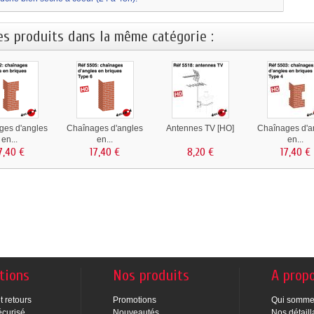
es produits dans la même catégorie :
ges d'angles
Chaînages d'angles
Antennes TV [HO]
Chaînages d'a
en...
en...
en...
7,40 €
17,40 €
8,20 €
17,40 €
tions
Nos produits
A prop
t retours
Promotions
Qui somme
écurisé
Nouveautés
Nos détaill