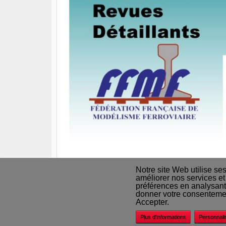
Notre site Web utilise se
améliorer nos services et
préférences en analysant
Nos revendeurs
donner votre consentement
Accepter.
Plus d'informations
Personnali