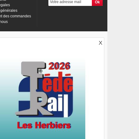
égales
 générales
nt des commandes
-nous
X