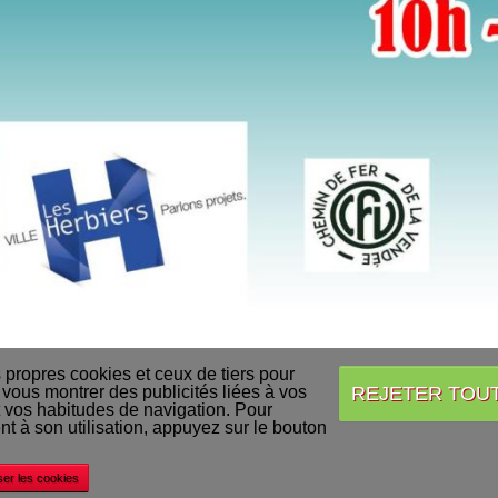
s propres cookies et ceux de tiers pour
REJETER TOU
 vous montrer des publicités liées à vos
 vos habitudes de navigation. Pour
Accueil
Conditions Générales de Vente
Acheter nos produits
Livraison
 à son utilisation, appuyez sur le bouton
©
Decapod
ser les cookies