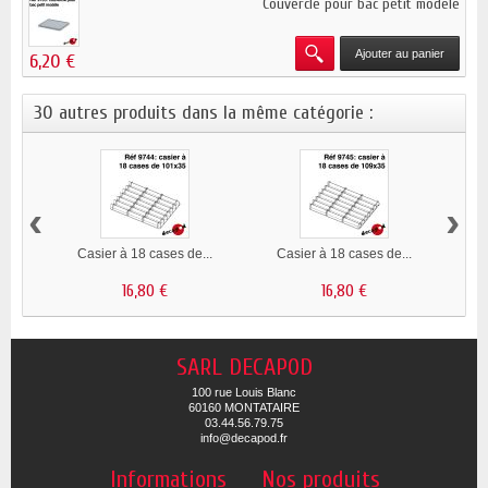
Couvercle pour bac petit modèle
Ajouter au panier
6,20 €
30 autres produits dans la même catégorie :
‹
›
Casier à 18 cases de...
Casier à 18 cases de...
Ca
16,80 €
16,80 €
SARL DECAPOD
100 rue Louis Blanc
60160 MONTATAIRE
03.44.56.79.75
info@decapod.fr
Informations
Nos produits