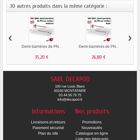
30 autres produits dans la même catégorie :
‹
›
Demi-barrières de PN...
Demi-barrières de PN...
Mot
35,20 €
26,80 €
SARL DECAPOD
100 rue Louis Blanc
60160 MONTATAIRE
03.44.56.79.75
info@decapod.fr
Informations
Nos produits
Livraisons et retours
Promotions
Paiement sécurisé
Nouveautés
Plan du site
Catalogue en ligne
Liste des fabricants