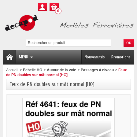
0
MENU
Nouveautés
Promotions
Accueil
>
Echelle HO
>
Autour de la voie
>
Passages à niveau
>
Feux
de PN doubles sur mât normal [HO]
Feux de PN doubles sur mât normal [HO]