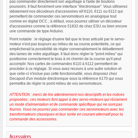
pas commander directement son aiguillage à l'aide de boutons
poussoirs. Il faut forcément une interface "électronique". Vous utiliserez
idéalement nos décodeurs d'accessoires réf 6110, 6111 ou 6112 qui
permettent de commander ces servomoteurs en analogique tout
comme en digital DCC ; à défaut, vous pourrez utiliser un décodeur
d'accessoires comme la référence 51832 de chez ESU ou bien encore
une commande de type Arduino.
Point notable : le réglage d'usine fait que le bras articulé par le servo-
moteur n'est pas toujours au milieu de sa course potentielle, ce qui
empêcherait la possibilité de régler convenablement le débattement
des lames de votre aiguillage. Il faut donc régler le "point milieu" qui
positionne correctement le bras à mi chemin de la course qu'il peut
accomplir. Nos cartes de commandes 6110 à 6112 permettent de
procéder à ce réglage. Si vous avez recours à une autre solution et
que celle-ci n'inclue pas cette fonctionnalité, vous disposez chez
Decapod d'un module électronique sous la référence 6170 qui vous
permettra de régler le point milieu de vos servomoteurs.
ATTENTION : merci de lire attentivement nos descriptifs et les notices
proposées ; ces moteurs font appel à des servo-moteurs qui réclament
un mode d'alimentation et de commande spécifique qui ne sont pas
fournis. Vous ne pourrez pas commander ces servomoteurs avec les
transformateurs classiques et leur sortie en courant alternatif pour la
commande des accessoires.
Accessoires