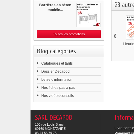
23 autr
Barrières en béton
modèle...
‹
Toutes les promotions
Heurtoi
Blog catégories
Catalogues et tarifs
Dossier Decapod
Lettre d'information
Nos fiches pas à pas
Nos vidéos conseils
SARL DECAPOD
Informa
100 rue Louis Blanc
Livraisons e
60160 MONTATAIRE
03.44.56.79.75
Paiement s