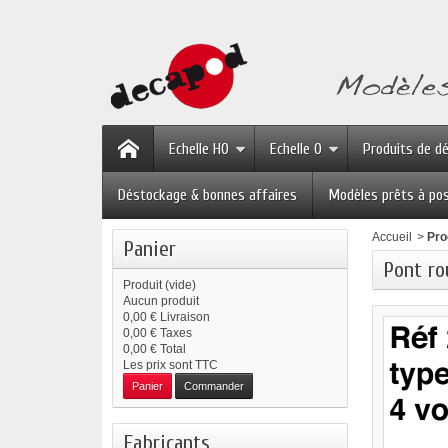
Echelle HO
Echelle O
Produits de d
Déstockage & bonnes affaires
Modèles prêts à po
Accueil
>
Pro
Panier
Pont ro
Produit
(vide)
Aucun produit
0,00 €
Livraison
0,00 €
Taxes
0,00 €
Total
Les prix sont TTC
Panier
Commander
Fabricants