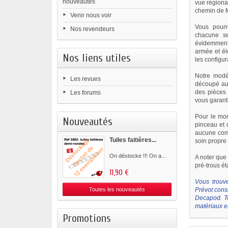
nouveautés
vue régional
chemin de f
Venir nous voir
Vous pourr
Nos revendeurs
chacune s
évidemment,
armée et éle
Nos liens utiles
les configur
Notre modèl
Les revues
découpé au 
des pièces 
Les forums
vous garant
Pour le mon
Nouveautés
pinceau et 
aucune comp
Tuiles faitières...
soin propre 
On déstocke !!! On a...
A noter que
pré-trous ét
11,90 €
Vous trouv
Toutes les nouveautés
Prévot cons
Decapod. To
matériaux en
Promotions