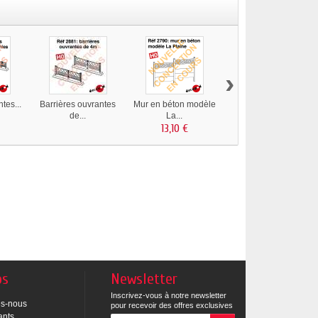
›
tes...
Barrières ouvrantes
Mur en béton modèle
Mur en béton
de...
La...
modèle...
13,10 €
13,10 €
os
Newsletter
Inscrivez-vous à notre newsletter
s-nous
pour recevoir des offres exclusives
ants