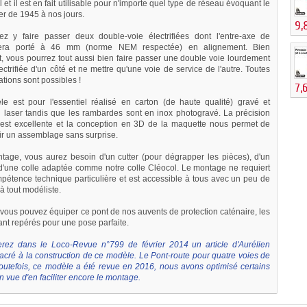
 et il est en fait utilisable pour n'importe quel type de réseau évoquant le
er de 1945 à nos jours.
9,
ez y faire passer deux double-voie électrifiées dont l'entre-axe de
era porté à 46 mm (norme NEM respectée) en alignement. Bien
 vous pourrez tout aussi bien faire passer une double voie lourdement
ctrifiée d'un côté et ne mettre qu'une voie de service de l'autre. Toutes
ations sont possibles !
7,
e est pour l'essentiel réalisé en carton (de haute qualité) gravé et
laser tandis que les rambardes sont en inox photogravé. La précision
est excellente et la conception en 3D de la maquette nous permet de
ir un assemblage sans surprise.
tage, vous aurez besoin d'un cutter (pour dégrapper les pièces), d'un
d'une colle adaptée comme notre colle Cléocol
. Le montage ne requiert
étence technique particulière et est accessible à tous avec un peu de
à tout modéliste.
 vous pouvez équiper ce pont de nos auvents de protection caténaire
, les
ant repérés pour une pose parfaite.
erez dans le Loco-Revue n°799 de février 2014 un article d'Aurélien
acré à la construction de ce modèle. Le Pont-route pour quatre voies de
utefois, ce modèle a été revue en 2016, nous avons optimisé certains
 vue d'en faciliter encore le montage.