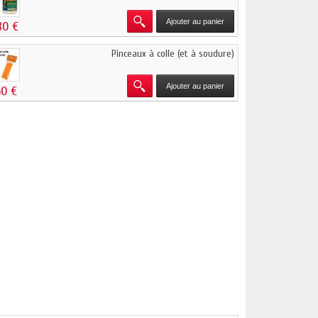
Ajouter au panier
80 €
Pinceaux à colle (et à soudure)
Ajouter au panier
60 €