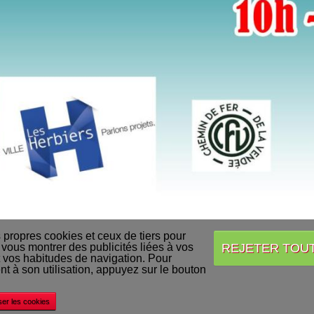
s propres cookies et ceux de tiers pour
REJETER TOU
 vous montrer des publicités liées à vos
 vos habitudes de navigation. Pour
Accueil
Conditions Générales de Vente
Acheter nos produits
Livraison
 à son utilisation, appuyez sur le bouton
©
Decapod
ser les cookies