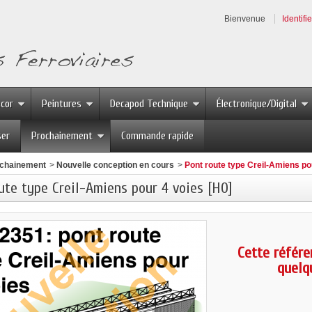
Bienvenue
Identifi
écor
Peintures
Decapod Technique
Électronique/Digital
ser
Prochainement
Commande rapide
chainement
>
Nouvelle conception en cours
>
Pont route type Creil-Amiens po
ute type Creil-Amiens pour 4 voies [HO]
Cette référe
quelq