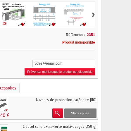
›
Référence :
2351
Produit indisponible
Prévenez-moi lorsque le produit est disponible
cessoires
Auvents de protection caténaire [HO]
Stock épuisé
,40 €
Cléocol colle extra-forte multi-usages (250 g)