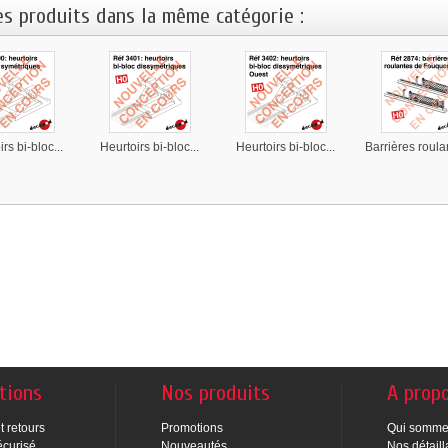
es produits dans la même catégorie :
rs bi-bloc...
Heurtoirs bi-bloc...
Heurtoirs bi-bloc...
Barrières roulan
tions
Nos produits
A prop
t retours
Promotions
Qui somme
écurisé
Nouveautés
Nos détaill