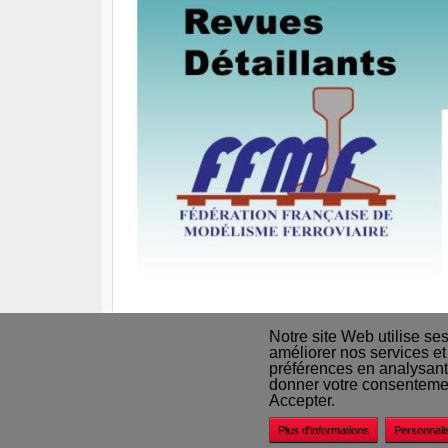
Notre site Web utilise se
améliorer nos services et
préférences en analysant
Nos revendeurs
donner votre consentement
Accepter.
Plus d'informations
Personnali