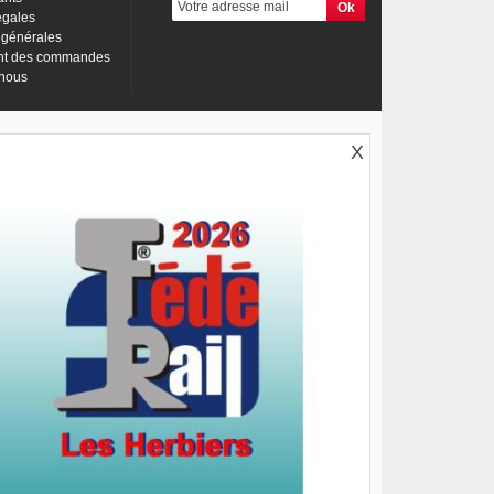
égales
 générales
nt des commandes
-nous
X