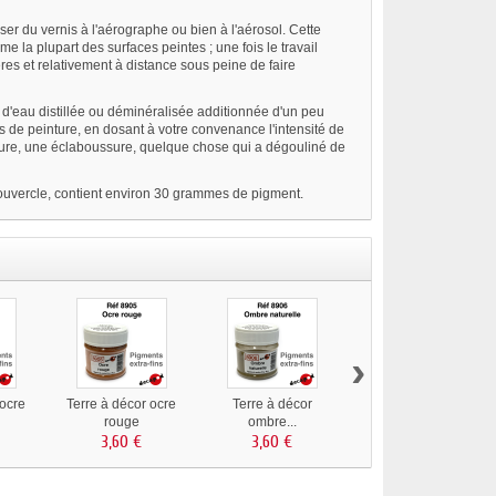
ser du vernis à l'aérographe ou bien à l'aérosol. Cette
 la plupart des surfaces peintes ; une fois le travail
gères et relativement à distance sous peine de faire
 d'eau distillée ou déminéralisée additionnée d'un peu
es de peinture, en dosant à votre convenance l'intensité de
oulure, une éclaboussure, quelque chose qui a dégouliné de
 couvercle, contient environ 30 grammes de pigment.
›
 ocre
Terre à décor ocre
Terre à décor
Terre à décor
rouge
ombre...
ombre...
3,60 €
3,60 €
3,60 €