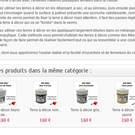
mme il arrive avec certaines matières plastiques teintées dans la masse.
z utiliser les terres à décor en les déposant, à sec, et au pinceau, puis ensuite pas
 s'envisager quand la surface à patiner présente une accroche satisfaisante, comme
voile de vernis permet de fixer la terre à décor mais attention, il faut des passes lé
la terre à décor qui va se "fondre" dans le vernis.
ez utiliser ces terres à décor en les appliquant largement diluées dans un mélange
propylique. Cette méthode vous permet d'utiliser les terres à décor comme des filtr
ette façon de faire permet de réaliser facilement tout ce qui va ressembler à une c
aroi.
dont vous apprécierez l'assise stable et la facilité d'ouverture et de fermeture du
es produits dans la même catégorie :
à décor blanc
Terre à décor noir...
Terre à décor gris...
Terre à décor
de...
jaune
3,60 €
3,60 €
3,60 €
3,60 €