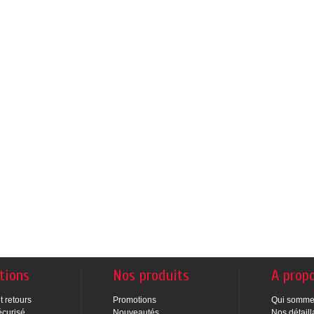
tions
Nos produits
A prop
t retours
Promotions
Qui somme
écurisé
Nouveautés
Nos détaill