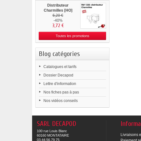
Distributeur
Charmilles [HO]
6,20 €
-40%
3,72 €
Toutes les promotions
Blog catégories
Catalogues et tarifs
Dossier Decapod
Lettre d'information
Nos fiches pas à pas
Nos vidéos conseils
SARL DECAPOD
Informa
100 rue Louis Blanc
Livraisons e
60160 MONTATAIRE
03.44.56.79.75
Paiement s