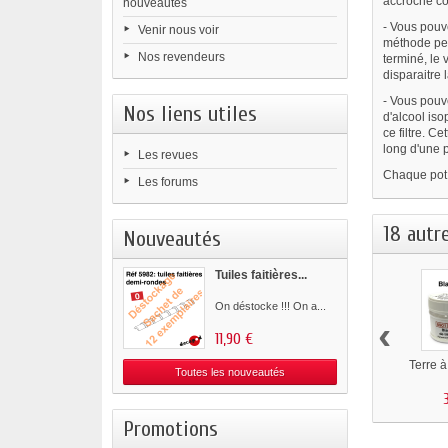
accroche co
nouveautés
- Vous pouve
Venir nous voir
méthode peut
Nos revendeurs
terminé, le 
disparaitre 
- Vous pouv
Nos liens utiles
d'alcool iso
ce filtre. C
long d'une p
Les revues
Chaque pot, 
Les forums
18 autr
Nouveautés
Tuiles faitières...
On déstocke !!! On a...
‹
11,90 €
Terre 
Toutes les nouveautés
Promotions