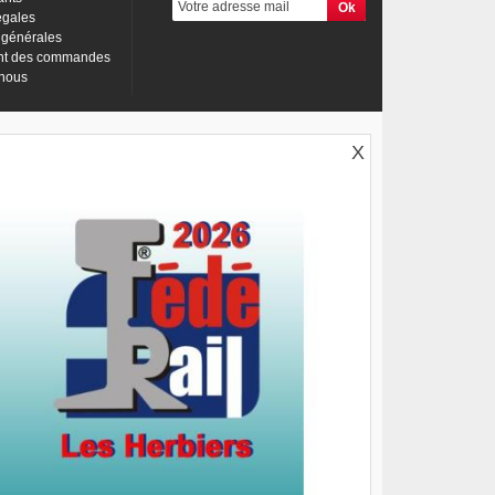
égales
 générales
nt des commandes
-nous
X