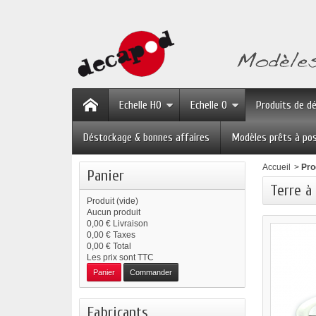
Echelle HO
Echelle O
Produits de d
Déstockage & bonnes affaires
Modèles prêts à po
Accueil
>
Pro
Panier
Terre à
Produit
(vide)
Aucun produit
0,00 €
Livraison
0,00 €
Taxes
0,00 €
Total
Les prix sont TTC
Panier
Commander
Fabricants