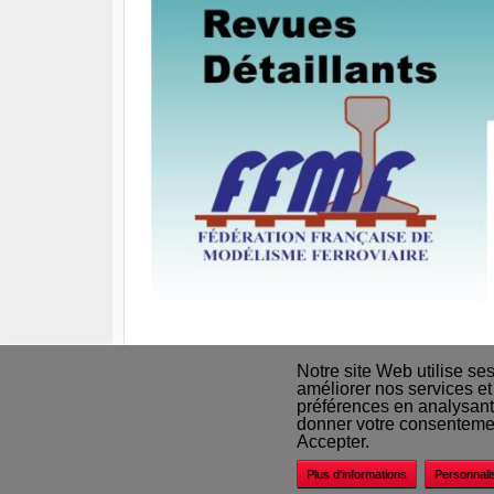
Notre site Web utilise se
améliorer nos services et
préférences en analysant
Nos revendeurs
donner votre consentement
Accepter.
Plus d'informations
Personnali