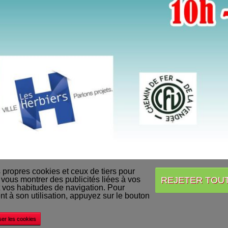
s propres cookies et ceux de tiers pour
REJETER TOU
 vous montrer des publicités liées à vos
 vos habitudes de navigation. Pour
Accueil
Conditions Générales de Vente
Acheter nos produits
Livraison
 à son utilisation, appuyez sur le bouton
©
Decapod
ser les cookies