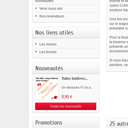
nouveautés
fournie et f
cyano Colle
Venir nous voir
soudure liq
Nos revendeurs
Une fois les
sur le wago
préalable s
Nos liens utiles
Pour la fixa
la traverse 
Les revues
présente un
accessoires
Les forums
Si vous équ
peinture, ce
Nouveautés
Tuiles faitières...
On déstocke !!! On a...
11,90 €
Toutes les nouveautés
Promotions
25 autr