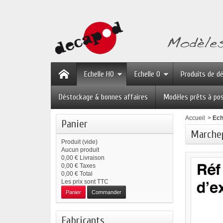
Echelle HO
Echelle O
Produits de d
Déstockage & bonnes affaires
Modèles prêts à po
Accueil
>
Ech
Panier
Marchep
Produit
(vide)
Aucun produit
0,00 €
Livraison
0,00 €
Taxes
0,00 €
Total
Les prix sont TTC
Panier
Commander
Fabricants