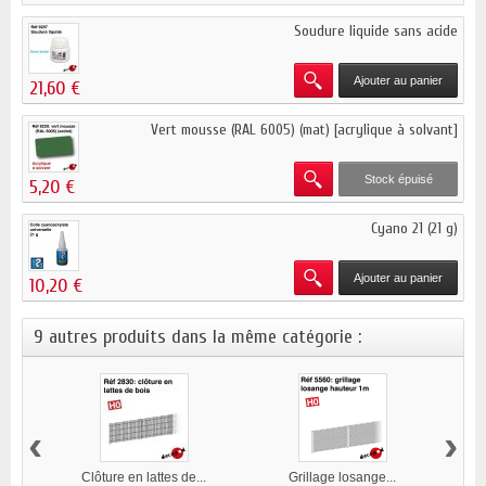
Soudure liquide sans acide
Ajouter au panier
21,60 €
Vert mousse (RAL 6005) (mat) [acrylique à solvant]
Stock épuisé
5,20 €
Cyano 21 (21 g)
Ajouter au panier
10,20 €
9 autres produits dans la même catégorie :
‹
›
Clôture en lattes de...
Grillage losange...