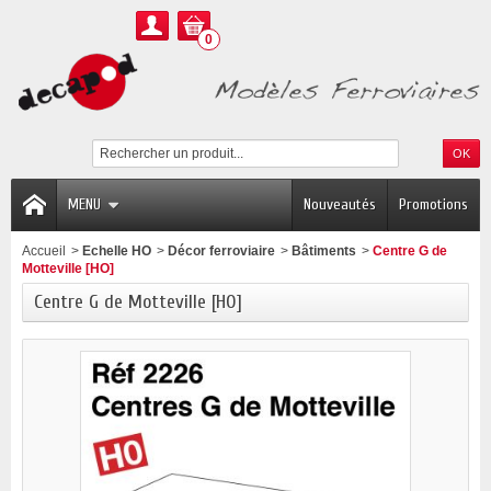
0
MENU
Nouveautés
Promotions
Accueil
>
Echelle HO
>
Décor ferroviaire
>
Bâtiments
>
Centre G de
Motteville [HO]
Centre G de Motteville [HO]