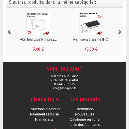
9 autres produits dans la même catégorie :
‹
›
Abri bus type Pimprez...
Remise à draisine [HO]
Pos
5,40 €
45,60 €
SARL DECAPOD
100 rue Louis Blanc
60160 MONTATAIRE
03.44.56.79.75
info@decapod.fr
Informations
Nos produits
Livraisons et retours
Promotions
Paiement sécurisé
Nouveautés
Plan du site
Catalogue en ligne
Liste des fabricants