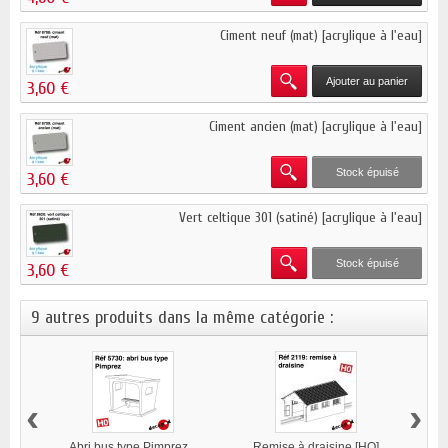
Ciment neuf (mat) [acrylique à l'eau]
Ajouter au panier
3,60 €
Ciment ancien (mat) [acrylique à l'eau]
Stock épuisé
3,60 €
Vert celtique 301 (satiné) [acrylique à l'eau]
Stock épuisé
3,60 €
9 autres produits dans la même catégorie :
‹
›
Abri bus type Pimprez...
Remise à draisine [HO]
Pos