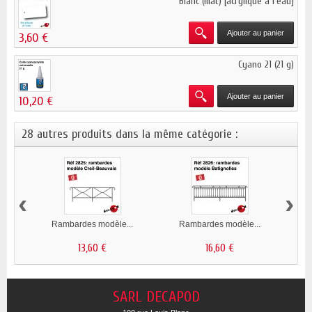
Blanc (mat) [acrylique à l'eau]
Ajouter au panier
3,60 €
Cyano 21 (21 g)
Ajouter au panier
10,20 €
28 autres produits dans la même catégorie :
‹
›
Rambardes modèle...
Rambardes modèle...
R
13,60 €
16,60 €
SARL DECAPOD