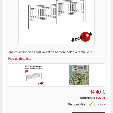
Une collection sans équivalent de barrière béton à l'échelle O !
Plus de détails...
14,40 €
Référence :
2706
Disponibilité :
En stock