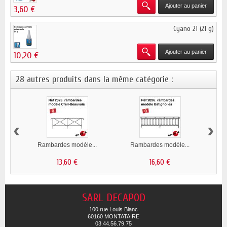
Ajouter au panier
3,60 €
Cyano 21 (21 g)
Ajouter au panier
10,20 €
28 autres produits dans la même catégorie :
‹
›
Rambardes modèle...
Rambardes modèle...
R
13,60 €
16,60 €
SARL DECAPOD
100 rue Louis Blanc
60160 MONTATAIRE
03.44.56.79.75