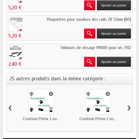
Ajouter au panier
5,20 €
Plaquettes pour soudure des rails 2V 52mm [HO]
Ajouter au panier
5,20 €
Embouts de vissage PH000 pour vis 7912
Ajouter au panier
2,40 €
25 autres produits dans la même catégorie :
‹
›
Coulisse Prima 1 ou...
Coulisse Prima 1 ou...
C