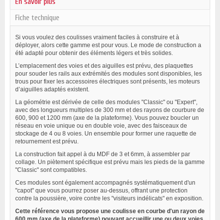
En savoir plus
Fiche technique
Si vous voulez des coulisses vraiment faciles à construire et à
déployer, alors cette gamme est pour vous. Le mode de construction a
été adapté pour obtenir des éléments légers et très solides.
L’emplacement des voies et des aiguilles est prévu, des plaquettes
pour souder les rails aux extrémités des modules sont disponibles, les
trous pour fixer les accessoires électriques sont présents, les moteurs
d’aiguilles adaptés existent.
La géométrie est dérivée de celle des modules "Classic" ou "Expert",
avec des longueurs multiples de 300 mm et des rayons de courbure de
600, 900 et 1200 mm (axe de la plateforme). Vous pouvez boucler un
réseau en voie unique ou en double voie, avec des faisceaux de
stockage de 4 ou 8 voies. Un ensemble pour former une raquette de
retournement est prévu.
La construction fait appel à du MDF de 3 et 6mm, à assembler par
collage. Un piètement spécifique est prévu mais les pieds de la gamme
"Classic" sont compatibles.
Ces modules sont également accompagnés systématiquement d'un
"capot" que vous pourrez poser au-dessus, offrant une protection
contre la poussière, voire contre les "visiteurs indélicats" en exposition.
Cette référence vous propose une coulisse en courbe d'un rayon de
600 mm (axe de la plateforme) pouvant accueillir une ou deux voies