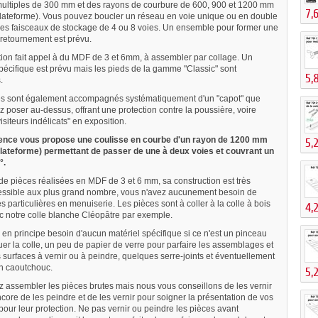
ultiples de 300 mm et des rayons de courbure de 600, 900 et 1200 mm
7,
plateforme). Vous pouvez boucler un réseau en voie unique ou en double
des faisceaux de stockage de 4 ou 8 voies. Un ensemble pour former une
 retournement est prévu.
tion fait appel à du MDF de 3 et 6mm, à assembler par collage. Un
pécifique est prévu mais les pieds de la gamme "Classic" sont
5,
.
s sont également accompagnés systématiquement d'un "capot" que
 poser au-dessus, offrant une protection contre la poussière, voire
visiteurs indélicats" en exposition.
rence vous propose une coulisse en courbe d'un rayon de 1200 mm
5,
plateforme) permettant de passer de une à deux voies et couvrant un
°.
 pièces réalisées en MDF de 3 et 6 mm, sa construction est très
essible aux plus grand nombre, vous n'avez aucunement besoin de
particulières en menuiserie. Les pièces sont à coller à la colle à bois
4,
c notre colle blanche Cléopâtre par exemple.
 en principe besoin d'aucun matériel spécifique si ce n'est un pinceau
er la colle, un peu de papier de verre pour parfaire les assemblages et
 surfaces à vernir ou à peindre, quelques serre-joints et éventuellement
en caoutchouc.
5,
 assembler les pièces brutes mais nous vous conseillons de les vernir
ore de les peindre et de les vernir pour soigner la présentation de vos
our leur protection. Ne pas vernir ou peindre les pièces avant