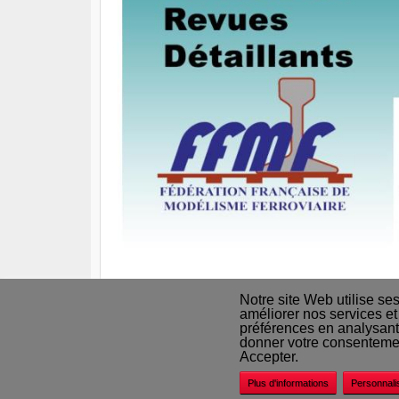
Notre site Web utilise se
améliorer nos services et
préférences en analysant
Nos revendeurs
donner votre consentement
Accepter.
Plus d'informations
Personnali