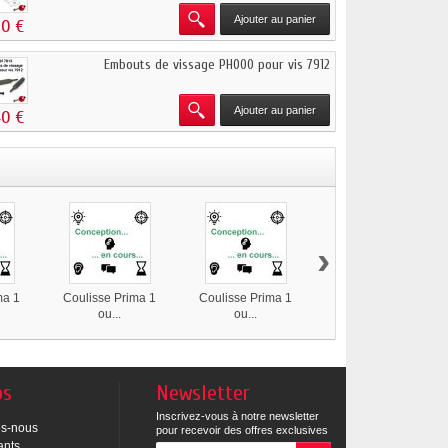
Ajouter au panier
20 €
Embouts de vissage PH000 pour vis 7912
Ajouter au panier
40 €
›
ma 1
Coulisse Prima 1
Coulisse Prima 1
Coulisse Prima 1
ou...
ou...
ou...
os
Newsletter
Inscrivez-vous à notre newsletter
s-nous
pour recevoir des offres exclusives
ants