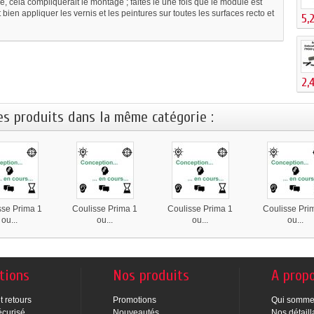
, cela compliquerait le montage ; faites le une fois que le module est
bien appliquer les vernis et les peintures sur toutes les surfaces recto et
5,
2,
es produits dans la même catégorie :
sse Prima 1
Coulisse Prima 1
Coulisse Prima 1
Coulisse Pri
ou...
ou...
ou...
ou...
tions
Nos produits
A prop
t retours
Promotions
Qui somme
écurisé
Nouveautés
Nos détaill