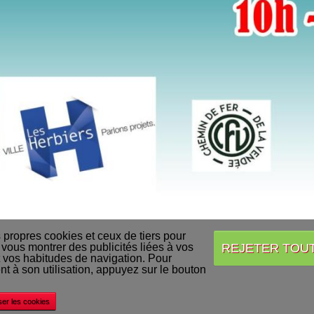
s propres cookies et ceux de tiers pour
REJETER TOU
 vous montrer des publicités liées à vos
 vos habitudes de navigation. Pour
Accueil
Conditions Générales de Vente
Acheter nos produits
Livraison
 à son utilisation, appuyez sur le bouton
©
Decapod
ser les cookies