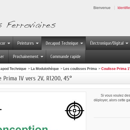
Bienvenue
Identifi
écor
Peintures
Decapod Technique
Électronique/Digital
ser
Prochainement
Commande rapide
apod Technique
>
La Modulothèque
>
Les coulisses Prima
>
Coulisse Prima 1
e Prima 1V vers 2V, R1200, 45°
Si vous voulez des 
déployer, alors cette g