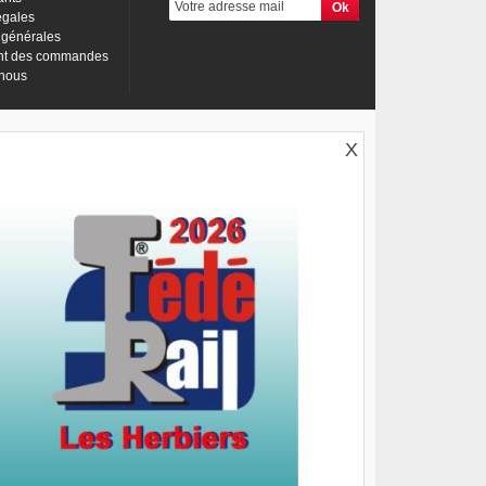
égales
 générales
nt des commandes
-nous
X