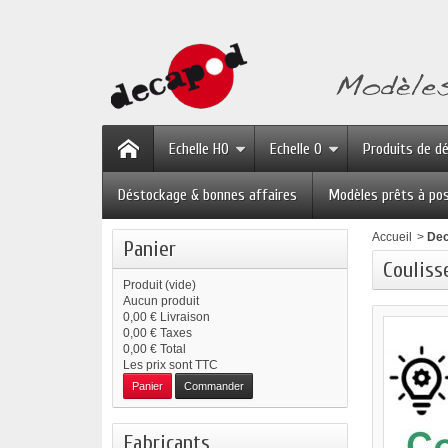
Echelle HO
Echelle O
Produits de d
Déstockage & bonnes affaires
Modèles prêts à po
Accueil
>
Dec
Panier
Couliss
Produit
(vide)
Aucun produit
0,00 €
Livraison
0,00 €
Taxes
0,00 €
Total
Les prix sont TTC
Panier
Commander
Fabricants