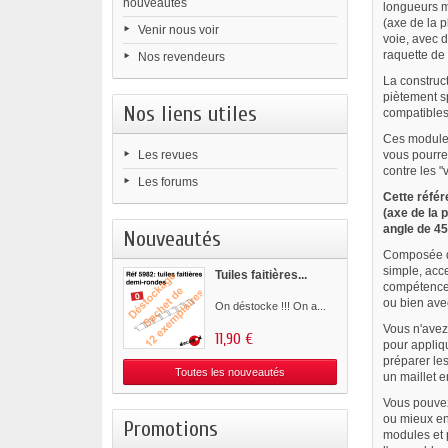
nouveautés
longueurs m
(axe de la 
Venir nous voir
voie, avec 
raquette de
Nos revendeurs
La construc
piètement s
Nos liens utiles
compatibles
Ces module
Les revues
vous pourrez
contre les "
Les forums
Cette réfé
(axe de la 
angle de 45
Nouveautés
Composée de
simple, acc
Tuiles faitières...
compétences 
ou bien ave
On déstocke !!! On a...
Vous n'avez
11,90 €
pour appliqu
préparer les
Toutes les nouveautés
un maillet 
Vous pouvez
ou mieux enc
Promotions
modules et p