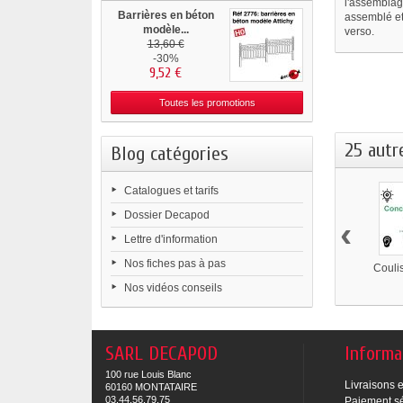
l'assemblage
Barrières en béton
assemblé et 
modèle...
verso.
13,60 €
-30%
9,52 €
Toutes les promotions
25 autr
Blog catégories
Catalogues et tarifs
Dossier Decapod
‹
Lettre d'information
Nos fiches pas à pas
Couli
Nos vidéos conseils
SARL DECAPOD
Informa
100 rue Louis Blanc
Livraisons e
60160 MONTATAIRE
03.44.56.79.75
Paiement s