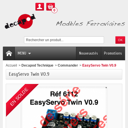
0
MENU
Nouveautés
Promotions
Accueil
>
Decapod Technique
>
Commander
>
EasyServo Twin V0.9
EasyServo Twin V0.9
EN SOLDE