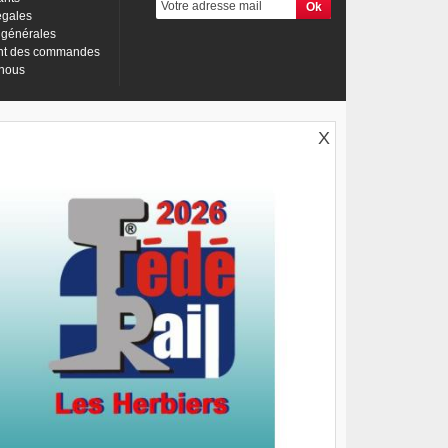
égales
 générales
nt des commandes
-nous
X