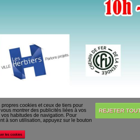
s propres cookies et ceux de tiers pour
REJETER TOU
 vous montrer des publicités liées à vos
 vos habitudes de navigation. Pour
Accueil
Conditions Générales de Vente
Acheter nos produits
Livraison
 à son utilisation, appuyez sur le bouton
©
Decapod
ser les cookies