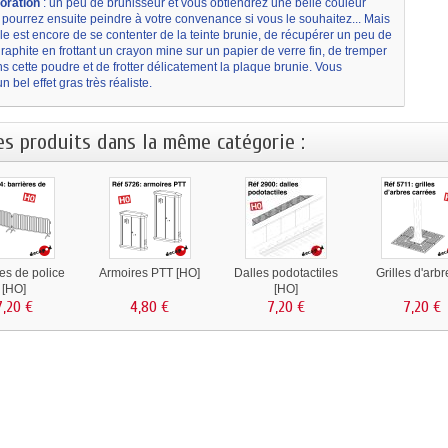
oration
: un peu de brunisseur et vous obtiendrez une belle couleur
 pourrez ensuite peindre à votre convenance si vous le souhaitez... Mais
le est encore de se contenter de la teinte brunie, de récupérer un peu de
aphite en frottant un crayon mine sur un papier de verre fin, de tremper
s cette poudre et de frotter délicatement la plaque brunie. Vous
n bel effet gras très réaliste.
es produits dans la même catégorie :
res de police
Armoires PTT [HO]
Dalles podotactiles
Grilles d'arbr
[HO]
[HO]
7,20 €
4,80 €
7,20 €
7,20 €