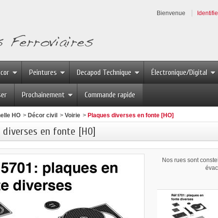
Bienvenue
Identifi
écor
Peintures
Decapod Technique
Électronique/Digital
ser
Prochainement
Commande rapide
elle HO
>
Décor civil
>
Voirie
>
Plaques diverses en fonte [HO]
 diverses en fonte [HO]
Nos rues sont constel
évac