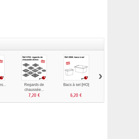
›
es...
Regards de
Bacs à sel [HO]
Grilles d'évacuation...
chaussée...
7,20 €
6,20 €
7,20 €