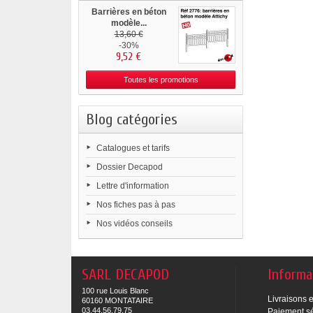
Barrières en béton
modèle...
13,60 €
-30%
9,52 €
Toutes les promotions
Blog catégories
Catalogues et tarifs
Dossier Decapod
Lettre d'information
Nos fiches pas à pas
Nos vidéos conseils
SARL DECAPOD
Informa
100 rue Louis Blanc
Livraisons e
60160 MONTATAIRE
03.44.56.79.75
Paiement s