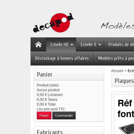
Echelle HO
Echelle O
Produits de d
Déstockage & bonnes affaires
Modèles prêts à po
Accueil
>
Ech
Panier
Plaques
Produit
(vide)
Aucun produit
0,00 €
Livraison
0,00 €
Taxes
0,00 €
Total
Les prix sont TTC
Panier
Commander
Fabricants