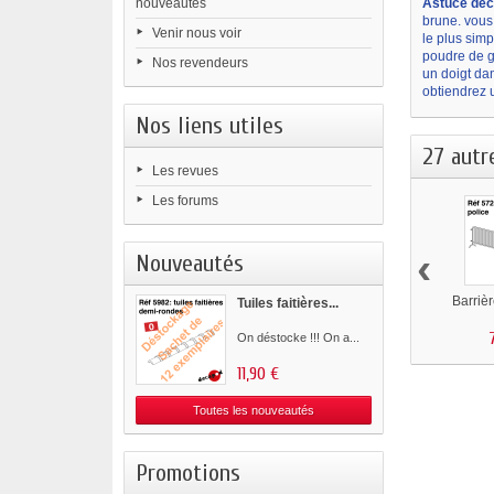
nouveautés
Astuce déc
brune. vous
Venir nous voir
le plus simp
poudre de gr
Nos revendeurs
un doigt dan
obtiendrez u
Nos liens utiles
27 autr
Les revues
Les forums
‹
Nouveautés
Barriè
Tuiles faitières...
On déstocke !!! On a...
11,90 €
Toutes les nouveautés
Promotions