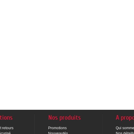
tions
Nos produits
A prop
t retours
Promotions
Qui somme
écurisé
Nouveautés
Nos détaill