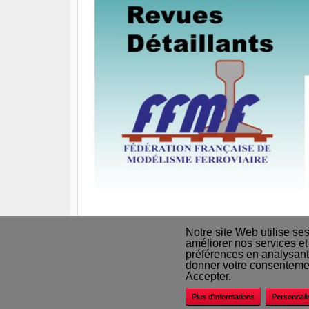
Notre site Web utilise se
améliorer nos services et
préférences en analysant
Nos revendeurs
donner votre consentement
Accepter.
Plus d'informations
Personnali