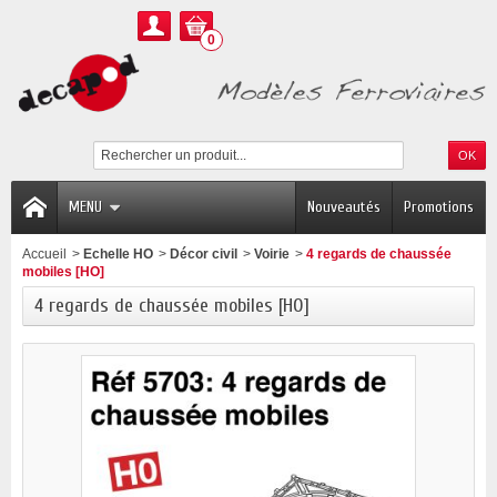
0
MENU
Nouveautés
Promotions
Accueil
>
Echelle HO
>
Décor civil
>
Voirie
>
4 regards de chaussée
mobiles [HO]
4 regards de chaussée mobiles [HO]