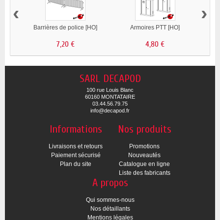
‹
›
Barrières de police [HO]
Armoires PTT [HO]
Da
7,20 €
4,80 €
SARL DECAPOD
100 rue Louis Blanc
60160 MONTATAIRE
03.44.56.79.75
info@decapod.fr
Informations
Nos produits
Livraisons et retours
Promotions
Paiement sécurisé
Nouveautés
Plan du site
Catalogue en ligne
Liste des fabricants
A propos
Qui sommes-nous
Nos détaillants
Mentions légales