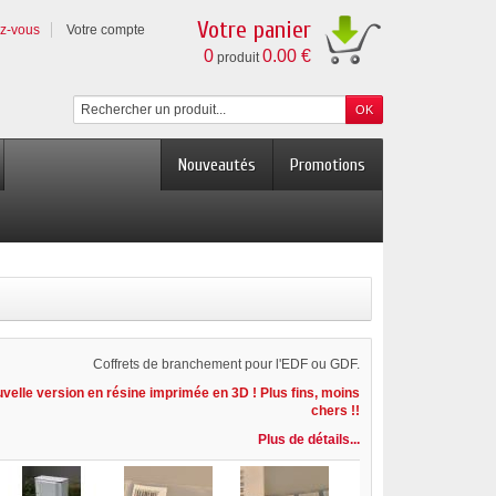
Votre panier
ez-vous
Votre compte
0
0.00 €
produit
Nouveautés
Promotions
Coffrets de branchement pour l'EDF ou GDF.
elle version en résine imprimée en 3D ! Plus fins, moins
chers !!
Plus de détails...