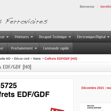
Bienvenue
Identifi
écor
Peintures
Decapod Technique
Électronique/Digital
ser
Prochainement
Commande rapide
elle HO
>
Décor civil
>
Voirie
>
Coffrets EDF/GDF [HO]
s EDF/GDF [HO]
Décembre 2021 : nouv