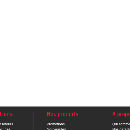
tions
Nos produits
A prop
t retours
Promotions
Qui somme
écurisé
Nouveautés
Nos détaill