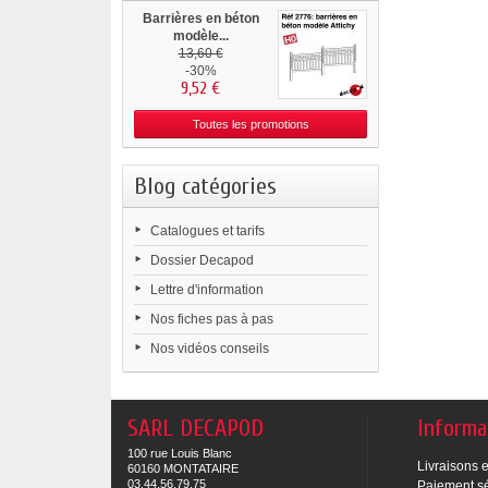
Barrières en béton
modèle...
13,60 €
-30%
9,52 €
Toutes les promotions
Blog catégories
Catalogues et tarifs
Dossier Decapod
Lettre d'information
Nos fiches pas à pas
Nos vidéos conseils
SARL DECAPOD
Informa
100 rue Louis Blanc
Livraisons e
60160 MONTATAIRE
03.44.56.79.75
Paiement s