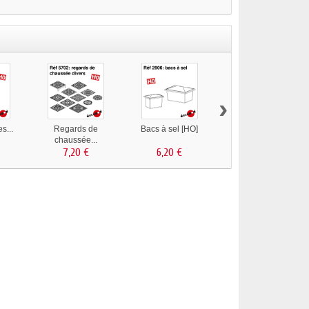
›
es...
Regards de
Bacs à sel [HO]
Grilles d'évacuation...
chaussée...
7,20 €
6,20 €
7,20 €