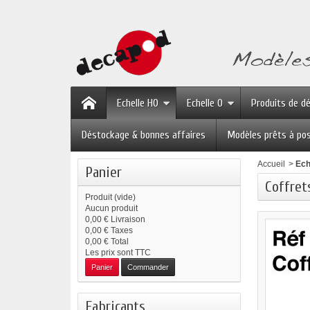
Echelle HO
Echelle O
Produits de d
Déstockage & bonnes affaires
Modèles prêts à po
Accueil
>
Ech
Panier
Coffret
Produit
(vide)
Aucun produit
0,00 €
Livraison
0,00 €
Taxes
0,00 €
Total
Les prix sont TTC
Panier
Commander
Fabricants