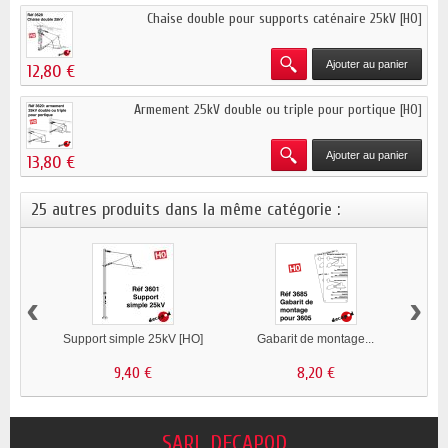
Chaise double pour supports caténaire 25kV [HO]
Ajouter au panier
12,80 €
Armement 25kV double ou triple pour portique [HO]
Ajouter au panier
13,80 €
25 autres produits dans la même catégorie :
‹
›
Support simple 25kV [HO]
Gabarit de montage...
G
9,40 €
8,20 €
SARL DECAPOD