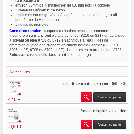
l'antibalançant
environ 50mm de fil maillechort de 0,6 mm pour la console
2 isolateurs décolleté en laiton
1 pièce en carton gravé et découpé au laser servant de gabarit
pour former le H du poteau
1 notice de montage
Conseil décoration
:
supports caténaires avec leur armement
à peindre en gris antirouille claire ou foncé (8216 ou 8217 en acrylique
à solvant ou bien 8718 ou 8719 en acrylique à l'eau) ; dés de
protection au pied des supports en ciment neuf ou ancien (8205 ou
8206 en AS, 8708 ou 8709 en AE) ; isolateurs en marron brillant 8726.
Retrouvez ces conseils dans la notice de montage.
Accessoires
Gabarit de montage support 3601 [HO]
Ajouter au panier
4,40 €
Soudure liquide sans acide
Ajouter au panier
21,60 €