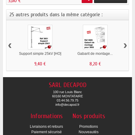
3,60 €
25 autres produits dans la même catégorie :
‹
›
Support simple 25kV [HO]
Gabarit de montage...
G
9,40 €
8,20 €
SARL DECAPOD
100 rue Louis Blanc
60160 MONTATAIRE
03.44.56.79.75
info@decapod.fr
Informations
Nos produits
Livraisons et retours
Promotions
Paiement sécurisé
Nouveautés