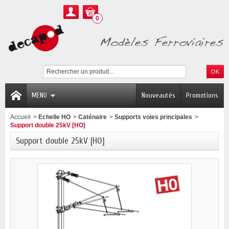
0
MENU
Nouveautés
Promotions
Accueil
>
Echelle HO
>
Caténaire
>
Supports voies principales
>
Support double 25kV [HO]
Support double 25kV [HO]